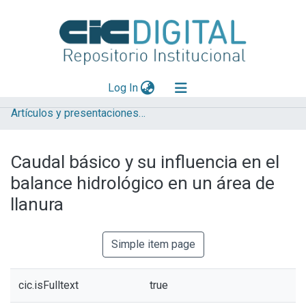
(current)
Log In
Artículos y presentaciones en Congresos
Explorar
Mas información
Caudal básico y su influencia en el
Aportar material
balance hidrológico en un área de
Statistics
llanura
Simple item page
cic.isFulltext
true