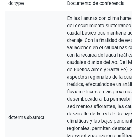
dc.type
Documento de conferencia
En las llanuras con clima húmed
del escurrimiento subterráneo loc
caudal básico que mantiene activ
drenaje. Con la finalidad de evalu
variaciones en el caudal básico 
con la recarga del agua freática 
caudales diarios del Ao. Del Med
de Buenos Aires y Santa Fe). Se 
aspectos regionales de la cuenca
freática, efectuándose un anális
fluviométricos en las proximida
desembocadura. La permeabilida
sedimentos aflorantes, las carac
desarrollo de la red de drenaje, 
dcterms.abstract
climáticas y las bajas pendiente
regionales, permiten destacar la
la evapotranspiración e infiltraci