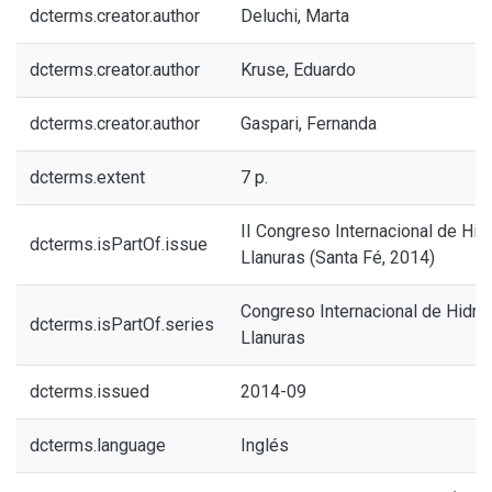
dcterms.creator.author
Deluchi, Marta
dcterms.creator.author
Kruse, Eduardo
dcterms.creator.author
Gaspari, Fernanda
dcterms.extent
7 p.
II Congreso Internacional de Hid
dcterms.isPartOf.issue
Llanuras (Santa Fé, 2014)
Congreso Internacional de Hidro
dcterms.isPartOf.series
Llanuras
dcterms.issued
2014-09
dcterms.language
Inglés