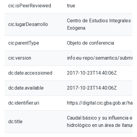
cic.isPeerReviewed
true
Centro de Estudios Integrales d
cic.lugarDesarrollo
Exógena
cic.parentType
Objeto de conferencia
cic.version
info:eu-repo/semantics/submitt
dc.date.accessioned
2017-10-23T14:40:06Z
dc.date.available
2017-10-23T14:40:06Z
dc.identifier.uri
https://digital.cic.gba.gob.ar/h
Caudal básico y su influencia en 
dc.title
hidrológico en un área de llanura