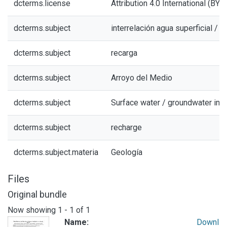
dcterms.license
Attribution 4.0 International (BY 4
dcterms.subject
interrelación agua superficial / 
dcterms.subject
recarga
dcterms.subject
Arroyo del Medio
dcterms.subject
Surface water / groundwater inte
dcterms.subject
recharge
dcterms.subject.materia
Geología
Files
Original bundle
Now showing
1 - 1 of 1
Name:
Downl