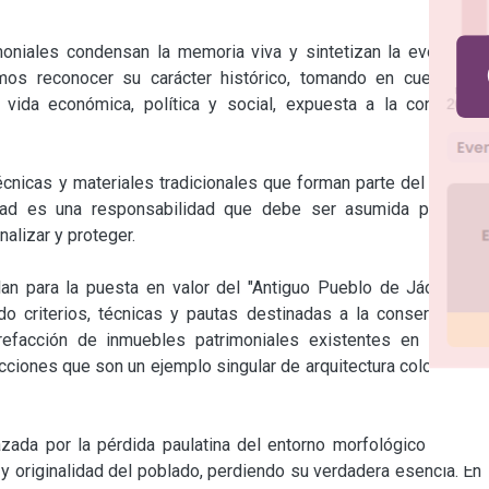
oniales condensan la memoria viva y sintetizan la evolución 
mos reconocer su carácter histórico, tomando en cuenta su 
ida económica, política y social, expuesta a la constante 
écnicas y materiales tradicionales que forman parte del acervo 
dad es una responsabilidad que debe ser asumida por sus 
alizar y proteger.

an para la puesta en valor del "Antiguo Pueblo de Jáchal" la 
do criterios, técnicas y pautas destinadas a la conservación, 
refacción de inmuebles patrimoniales existentes en la villa 
ciones que son un ejemplo singular de arquitectura colonial en 
da por la pérdida paulatina del entorno morfológico que lo 
 y originalidad del poblado, perdiendo su verdadera esencia. En 