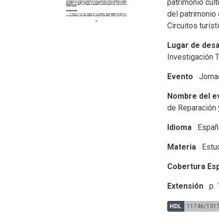
patrimonio cult
del patrimonio c
Circuitos turíst
Lugar de desa
Investigación 
Evento
Jornad
Nombre del e
de Reparación 
Idioma
Españ
Materia
Estu
Cobertura Esp
Extensión
p.
HDL
11746/131