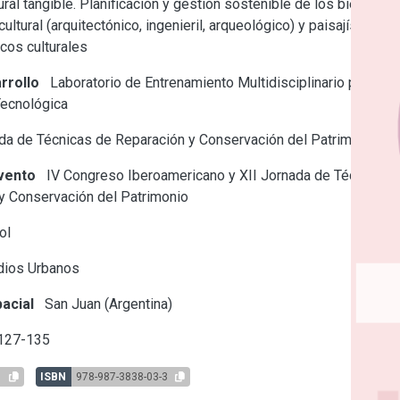
ural tangible. Planificación y gestión sostenible de los bienes
ultural (arquitectónico, ingenieril, arqueológico) y paisajístico.
icos culturales
rrollo
Laboratorio de Entrenamiento Multidisciplinario para la
Tecnológica
a de Técnicas de Reparación y Conservación del Patrimonio
vento
IV Congreso Iberoamericano y XII Jornada de Técnicas
y Conservación del Patrimonio
ol
dios Urbanos
acial
San Juan (Argentina)
 127-135
1
ISBN
978-987-3838-03-3