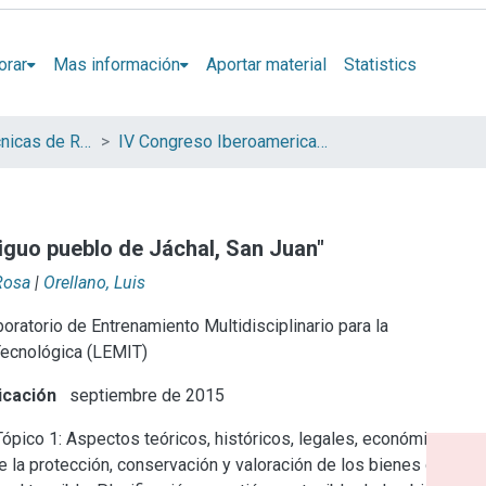
orar
Mas información
Aportar material
Statistics
Jornadas de Técnicas de Reparación y Conservación del Patrimonio (COIBRECOPA)
IV Congreso Iberoamericano y XII Jornada de Técnicas de Reparación y Conservación del Patrimonio
tiguo pueblo de Jáchal, San Juan"
Rosa
|
Orellano, Luis
oratorio de Entrenamiento Multidisciplinario para la
Tecnológica (LEMIT)
icación
septiembre de 2015
ópico 1: Aspectos teóricos, históricos, legales, económicos y
 la protección, conservación y valoración de los bienes del