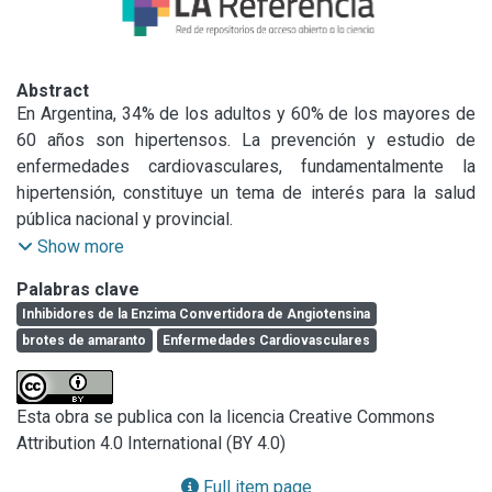
Abstract
En Argentina, 34% de los adultos y 60% de los mayores de 
60 años son hipertensos. La prevención y estudio de 
enfermedades cardiovasculares, fundamentalmente la 
hipertensión, constituye un tema de interés para la salud 
pública nacional y provincial.

He analizado, desde mi ingreso a CIC-PBA la posible 
Show more
capacidad inhibitoria sobre la enzima conversora de 
Palabras clave
angiotensina (ACE) de brotes de amaranto y sus digeridos. 
Inhibidores de la Enzima Convertidora de Angiotensina
Actualmente trabajo con aislados, hidrolizados y péptidos 
brotes de amaranto
Enfermedades Cardiovasculares
sintéticos (VIKP y ALEP) sobre la capacidad inhibitoria de 
ACE, renina y la ruta de las quimasas (vía alternativa que 
sintetiza un potente vasoconstrictor: angiotensina II). A 
Esta obra se publica con la licencia Creative Commons
corto plazo, se profundizarán los análisis de los 
Attribution 4.0 International (BY 4.0)
mecanismos de acción de estos inhibidores y se realizarán 
estudios in vivo en un modelo de ratas espontáneamente 
Full item page