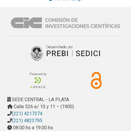
hipertensas (SHR) junto con ensayos ex vivo de 
vasodilatación en músculo cardíaco y anillos de aorta.

En paralelo me encuentro trabajando en colaboración con la 
Dra. Avanza en la caracterización estructural de cowpea 
(Vigna unguiculata) y con la Ing. Pinciroli en el estudio de la 
actividad biológica de arroz (Nutriar FCA yF) Programa 
Arroz.
SEDE CENTRAL - LA PLATA
Calle 526 e/ 10 y 11 – (1900)
(221) 4217374
(221) 4823795
08.00 hs a 19.00 hs