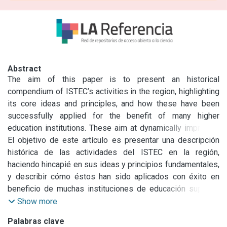
Abstract
The aim of this paper is to present an historical 
compendium of ISTEC’s activities in the region, highlighting 
its core ideas and principles, and how these have been 
successfully applied for the benefit of many higher 
education institutions. These aim at dynamically improving 
the quality of quant coveraand access to of education in 
El objetivo de este artículo es presentar una descripción 
Latin America. They reflect ISTEC’s multidisciplinary 
histórica de las actividades del ISTEC en la región, 
approach, based on entrepreneurial activities, not only to 
haciendo hincapié en sus ideas y principios fundamentales, 
educate engineers but to produce the next generation of 
y describir cómo éstos han sido aplicados con éxito en 
leaders the region needs. Latin America must be placed in 
beneficio de muchas instituciones de educación superior. 
the world map of education, innovation, generation of 
Éstas tienen el objetivo de mejorar dinámicamente la 
Show more
wealth and intellectual property with a strong sense of 
calidad y cantidad de la cobertura y acceso a la educación 
Palabras clave
social responsibility. Due to the nature of ISTEC’s members 
en América Latina. Reflejan el enfoque multidisciplinario del 