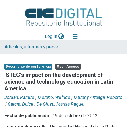
(current)
Log In
Artículos, informes y presentaciones en Congresos CESGI
Explorar
Mas información
Documento de conferencia
Open Access
Aportar material
ISTEC’s impact on the development of
science and technology education in Latin
Statistics
America
Jordán, Ramiro
|
Moreno, Wilfrido
|
Murphy Arteaga, Roberto
|
García, Dulce
|
De Giusti, Marisa Raquel
Fecha de publicación
19 de octubre de 2012
Lugar de desarrollo
Universidad Nacional de La Plata