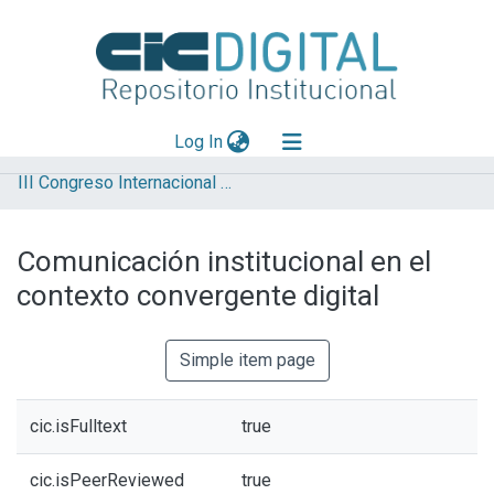
(current)
Log In
III Congreso Internacional de Ciencia y Tecnología
Explorar
Mas información
Comunicación institucional en el
Aportar material
contexto convergente digital
Statistics
Simple item page
cic.isFulltext
true
cic.isPeerReviewed
true