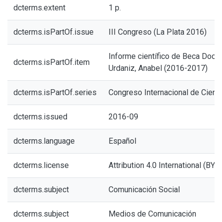
dcterms.extent
1 p.
dcterms.isPartOf.issue
III Congreso (La Plata 2016)
Informe científico de Beca Docto
dcterms.isPartOf.item
Urdaniz, Anabel (2016-2017)
dcterms.isPartOf.series
Congreso Internacional de Cienc
dcterms.issued
2016-09
dcterms.language
Español
dcterms.license
Attribution 4.0 International (BY 4
dcterms.subject
Comunicación Social
dcterms.subject
Medios de Comunicación