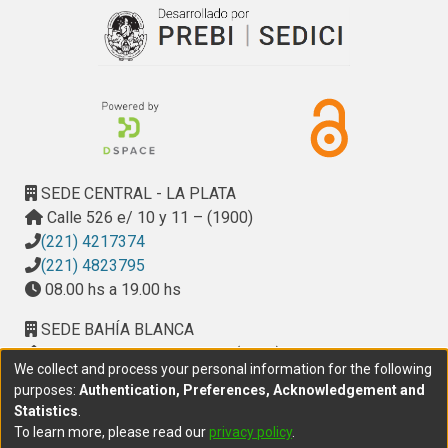
realidad y discurso que propicia la existencia del εἴδωλον, 
estos conceptos se vuelven elementos centrales en la 
argumentación de la protagonista. La defensa de Helena no 
es solo discursiva sino que requiere la acción: el 
desagravio entonces culmina en su apoteosis y esta 
permite al lector moderno apreciar la tragedia como un todo 
orgánico.
SEDE CENTRAL - LA PLATA
Calle 526 e/ 10 y 11 – (1900)
(221) 4217374
(221) 4823795
08.00 hs a 19.00 hs
SEDE BAHÍA BLANCA
Calle Ciudad de Cali 320 – (8000). Universidad
We collect and process your personal information for the following
Provincial del Sudoeste (UPSO)
purposes:
Authentication, Preferences, Acknowledgement and
(291) 459 2550
, interno 147
Statistics
.
10.00 h a 14.00 h
To learn more, please read our
privacy policy
.