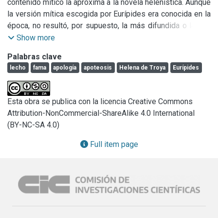
contenido mítico la aproxima a la novela helenística. Aunque 
la versión mítica escogida por Eurípides era conocida en la 
época, no resultó, por supuesto, la más difundida o la que 
más tarde sería consagrada por la tradición como la versión 
Show more
clásica del mito de Helena; esto es, que Helena fue raptada 
Palabras clave
por Paris (con mayor o menor grado de resistencia por su 
lecho
fama
apología
apoteosis
Helena de Troya
Eurípides
parte) y que luego de la guerra de Troya fue perdonada por 
Menelao y vivieron juntos hasta la muerte de ambos. Ya 
Estesícoro en su 
Palinodia
 presenta a una Helena que 
Esta obra se publica con la licencia Creative Commons
habría sido reemplazada por el εἴδωλον al llegar a Egipto y 
Attribution-NonCommercial-ShareAlike 4.0 International
habría permanecido allí. Este trabajo se propone indagar 
(BY-NC-SA 4.0)
cómo ciertos conceptos funcionan en el nivel textual y 
configuran tópicos en el discurso de defensa de Helena. En 
Full item page
un diálogo con la tradición literaria, estos términos 
específicos relativos al lecho y el acto sexual, como λέχος, 
λέκτρον, εὐνή, y γάμος y otros relacionados a la fama y 
renombre del personaje, como λóγος, ὄνομα, πράγματα y 
ἔργα, contribuyen a otorgar sentido al todo orgánico de la 
obra. Estructurados en atención al desdoblamiento entre 