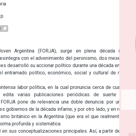
ria
p.
4
oven Argentina (FORJA), surge en plena década infame, 
desintegra con el advenimiento del peronismo, dos meses más 
s desarrolló su accionar político durante una década en la que 
entramado político, económico, social y cultural de nuestro 
tensa labor política, en la cual pronuncia cerca de cuatro mil 
, edita varias publicaciones periódicas de suerte dispar, 
c. FORJA pone de relevancia una doble denuncia: por una lado 
s gobiernos de la década infame; y por otro lado, y en relación 
ismo británico en la Argentina (que era el que realmente tenía 
forma profunda y sistemática.

n sus conceptualizaciones principales. Así, a partir de éstas 