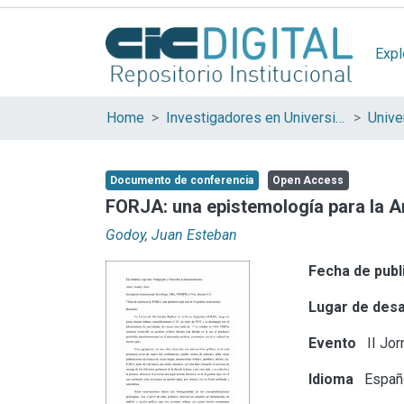
Expl
Home
Investigadores en Universidades Nacionales de la provincia de Buenos Aires
Documento de conferencia
Open Access
FORJA: una epistemología para la A
Godoy, Juan Esteban
Fecha de publ
Lugar de desa
Evento
II Jor
Idioma
Españ