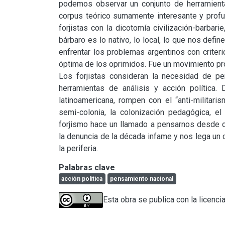
podemos observar un conjunto de herramientas
corpus teórico sumamente interesante y profun
forjistas con la dicotomía civilización-barbari
bárbaro es lo nativo, lo local, lo que nos de
enfrentar los problemas argentinos con criterio
óptima de los oprimidos. Fue un movimiento pro
Los forjistas consideran la necesidad de pe
herramientas de análisis y acción política. 
latinoamericana, rompen con el “anti-militaris
semi-colonia, la colonización pedagógica, el 
forjismo hace un llamado a pensarnos desde c
la denuncia de la década infame y nos lega un 
la periferia.
Palabras clave
acción política
pensamiento nacional
Esta obra se publica con la licenci