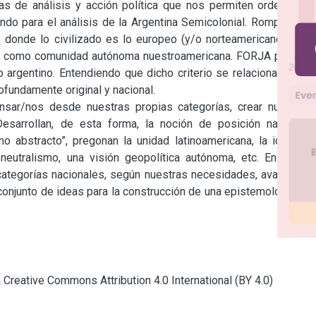
 de análisis y acción política que nos permiten ordenar un 
do para el análisis de la Argentina Semicolonial. Rompen los 
e, donde lo civilizado es lo europeo (y/o norteamericano), y lo 
fine como comunidad autónoma nuestroamericana. FORJA procura 
 argentino. Entendiendo que dicho criterio se relaciona con la 
fundamente original y nacional.

nsar/nos desde nuestras propias categorías, crear nuestras 
Desarrollan, de esta forma, la noción de posición nacional-
mo abstracto”, pregonan la unidad latinoamericana, la idea de 
neutralismo, una visión geopolítica autónoma, etc. En fin, el 
ategorías nacionales, según nuestras necesidades, avanza en 
conjunto de ideas para la construcción de una epistemología de 
a Creative Commons Attribution 4.0 International (BY 4.0)