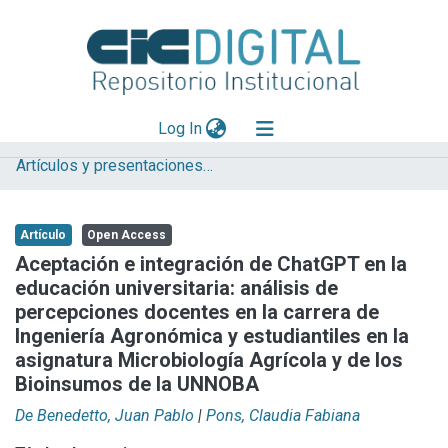
(current)
Log In
Artículos y presentaciones en Congresos LIFIA
Explorar
Mas información
Artículo
Open Access
Aportar material
Aceptación e integración de ChatGPT en la
educación universitaria: análisis de
Statistics
percepciones docentes en la carrera de
Ingeniería Agronómica y estudiantiles en la
asignatura Microbiología Agrícola y de los
Bioinsumos de la UNNOBA
De Benedetto, Juan Pablo
|
Pons, Claudia Fabiana