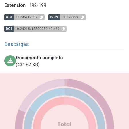
Extensión
192-199
HDL
11746/12657
ISSN
1850-9959
DOI
10.24215/18509959.42.e20
Descargas
Documento completo
(431.82 KB)