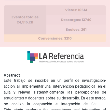
Abstract
Este  trabajo  se  inscribe  en  un  perfil  de  investigación-
acción, al  implementar una  intervención pedagógica  en el 
aula   y   relevar   sistemáticamente   las   percepciones   de 
estudiantes y docentes sobre su desarrollo. En este marco, 
se  analiza  la  aceptación  e  integración  de  ChatGPT  
como herramienta  pedagógica  en  la  educación  
This study explores the acceptance and integration of 