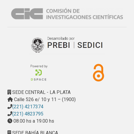
formación crítica  para una  integración  efectiva  de  la  
inteligencia  artificial  en  el ámbito académico.
SEDE CENTRAL - LA PLATA
Calle 526 e/ 10 y 11 – (1900)
(221) 4217374
(221) 4823795
08.00 hs a 19.00 hs
SEDE BAHÍA BLANCA