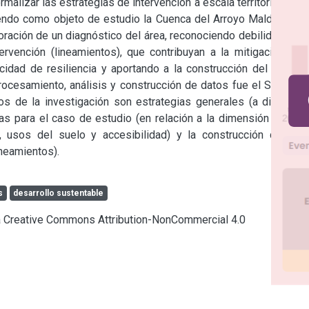
rmalizar las estrategias de intervención a escala territorial para 
niendo como objeto de estudio la Cuenca del Arroyo Maldonado. 
ración de un diagnóstico del área, reconociendo debilidades y 
ervención (lineamientos), que contribuyan a la mitigación del 
idad de resiliencia y aportando a la construcción del hábitat 
procesamiento, análisis y construcción de datos fue el Sistema 
s de la investigación son estrategias generales (a diversas 
cas para el caso de estudio (en relación a la dimensión físico-
, usos del suelo y accesibilidad) y la construcción de una 
neamientos).
s
desarrollo sustentable
cia Creative Commons Attribution-NonCommercial 4.0