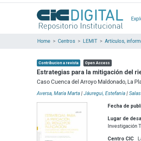
Expl
Home
Centros
LEMIT
Contribucion a revista
Open Access
Estrategias para la mitigación del r
Caso Cuenca del Arroyo Maldonado, La Pla
Aversa, María Marta
|
Jáuregui, Estefanía
|
Salas
Fecha de publ
Lugar de desa
Investigación 
Centro CIC
La