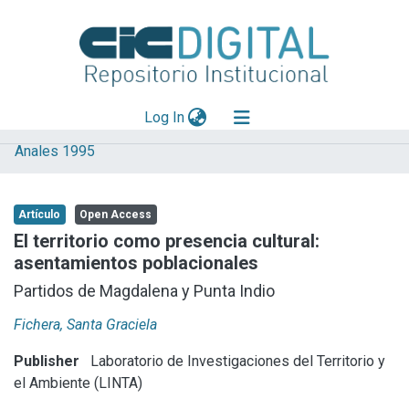
(current)
Log In
Anales 1995
Explorar
Mas información
Artículo
Open Access
Aportar material
El territorio como presencia cultural:
asentamientos poblacionales
Statistics
Partidos de Magdalena y Punta Indio
Fichera, Santa Graciela
Publisher
Laboratorio de Investigaciones del Territorio y
el Ambiente (LINTA)