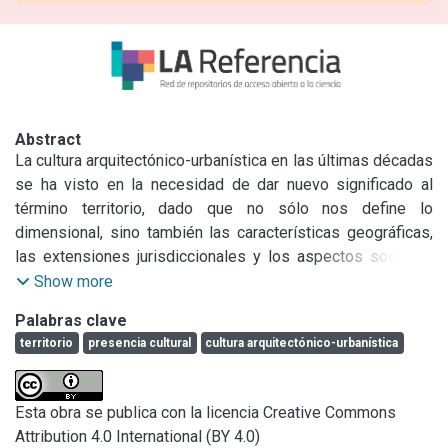
Abstract
La cultura arquitectónico-urbanística en las últimas décadas 
se ha visto en la necesidad de dar nuevo significado al 
término territorio, dado que no sólo nos define lo 
dimensional, sino también las características geográficas, 
las extensiones jurisdiccionales y los aspectos sociales. 
En la potencialidad dialéctica del término hay otros 
Show more
significados, concentrados y consolidados. En él están 
Palabras clave
implícitas las relaciones del ambiente de la sociedad 
territorio
presencia cultural
cultura arquitectónico-urbanística
humana y su propia evolución histórica.

(Párrafo extraído a modo de resumen)
Esta obra se publica con la licencia Creative Commons
Attribution 4.0 International (BY 4.0)