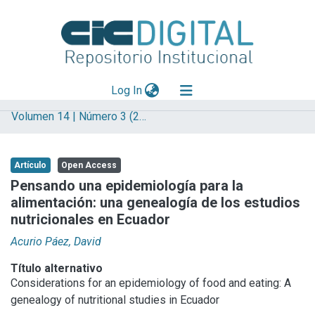
(current)
Log In
Volumen 14 | Número 3 (2018)
Explorar
Mas información
Artículo
Open Access
Aportar material
Pensando una epidemiología para la
alimentación: una genealogía de los estudios
Statistics
nutricionales en Ecuador
Acurio Páez, David
Título alternativo
Considerations for an epidemiology of food and eating: A
genealogy of nutritional studies in Ecuador