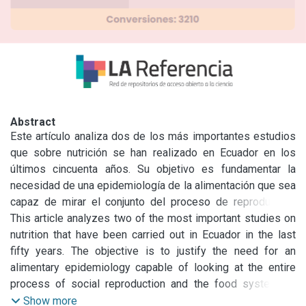
Abstract
Este artículo analiza dos de los más importantes estudios 
que sobre nutrición se han realizado en Ecuador en los 
últimos cincuenta años. Su objetivo es fundamentar la 
necesidad de una epidemiología de la alimentación que sea 
capaz de mirar el conjunto del proceso de reproducción 
social y el sistema alimentario y también sus expresiones 
This article analyzes two of the most important studies on 
en los distintos modos de vida, superando una mirada 
nutrition that have been carried out in Ecuador in the last 
puramente individual y biologicista.

fifty years. The objective is to justify the need for an 
Propone estudiar la alimentación como un hecho social 
alimentary epidemiology capable of looking at the entire 
total desde la corriente de la epidemiología crítica, 
process of social reproduction and the food system as 
reconociendo por esta razón la existencia de tres niveles 
well as the expressions of each in different ways of life, 
Show more