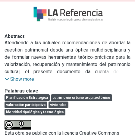
Abstract
Atendiendo a las actuales recomendaciones de abordar la 
cuestión patrimonial desde una óptica multidisciplinaria y 
de formular nuevas herramientas teórico-prácticas para la 
valorización, recuperación y mantenimiento del patrimonio 
cultural, el presente documento da cuenta de una 
experiencia realizada por diversas áreas del conocimiento 
Show more
sobre el acervo urbano-arquitectónico de Colonia Hinojo en 
Palabras clave
el partido bonaerense de Olavarría. La primera sección, 
Planificación Estrategica
patrimonio urbano arquitectónico
plantea la creciente incorporación del patrimonio cultural y 
valoración participativa
viviendas
natural en los procesos de planificación estratégica para el 
identidad tipológica y tecnológica
desarrollo local; expone algunos aspectos teóricos y parte 
de las conclusiones surgidas de la realización de un taller 
participativo para indagar sobre el valor que la comunidad 
Esta obra se publica con la licencia Creative Commons