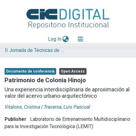
(current)
Log In
II Jornada de Técnicas de Reparación y Conservación del Patrimonio
Explorar
Mas información
Documento de conferencia
Open Access
Aportar material
Patrimonio de Colonia Hinojo
Statistics
Una experiencia interdisciplinaria de aproximación al
valor del acervo urbano-arquitectónico
Vitalone, Cristina
|
Traversa, Luis Pascual
Publisher
Laboratorio de Entrenamiento Multidisciplinario
para la Investigación Tecnológica (LEMIT)