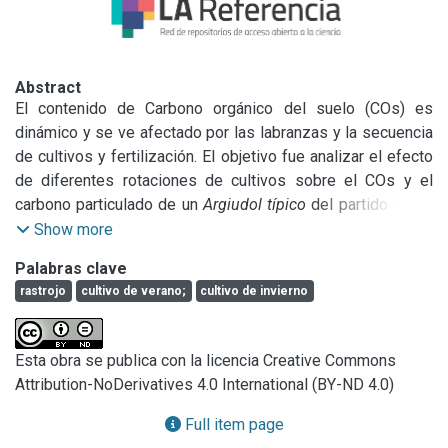
Abstract
El contenido de Carbono orgánico del suelo (COs) es 
dinámico y se ve afectado por las labranzas y la secuencia 
de cultivos y fertilización. El objetivo fue analizar el efecto 
de diferentes rotaciones de cultivos sobre el COs y el 
carbono particulado de un 
Argiudol típico
 del partido de La 
Plata. Los tratamientos fueron: 
secuencia 
1 
trigo/soja 2º-
Show more
maíz-soja 1º-trigo; 
secuencia 2
 cebada/soja 2º-maíz-soja 
Palabras clave
1º-trigo; 
secuencia 3
 avena/soja 2º-maíz-girasol-trigo; y 
rastrojo
cultivo de verano;
cultivo de invierno
secuencia 4
 colza/soja 2º-maíz-sorgo-trigo. Se condujo 
con nivel de tecnología: media y alta. Muestreo de 0-20 cm 
el 11/2013 posterior a la cosecha del maíz, y el 5/2015 
Esta obra se publica con la licencia Creative Commons
luego de la cosecha del trigo. Se determinó COs y carbono 
Attribution-NoDerivatives 4.0 International (BY-ND 4.0)
orgánico particulado en dos fracciones granulométricas, 
una gruesa: < 2000 μm y > a 106 μm y una fracción fina 
Full item page
entre 53 y 106 μm (COPg y COPf). En el análisis 