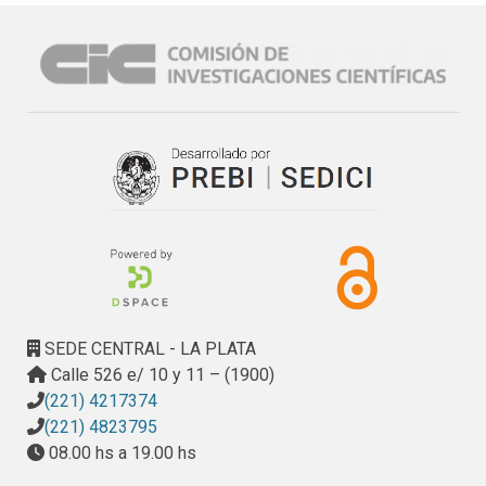
estadístico del carbono orgánico no se encontró diferencia 
entre las rotaciones analizadas, solo hubo diferencia 
significativa entre años de muestreo. El CO promedio fue 
28,8 g kg-1 en el 2015 y de 22,07 g kg-1 en el 2013. Tanto 
el particulado grueso como la relación (COPg + COPf)/COs 
disminuyeron en función de los años de agricultura En la 
fracción fina del particulado se encontró diferencia 
significativa entre la secuencia 1 -promedio 2 g kg-1- y las 
secuencia 3 y 4 (1,73-1,69 g kg-1). La secuencias 2 no se 
diferenció de las restantes. Fue el único indicador que 
manifestó diferencia de las rotaciones analizadas, esto 
denota mayor sensibilidad, por tal motivo justifica el 
cambio de la técnica original que sólo valoraba el 
SEDE CENTRAL - LA PLATA
particulado mayor a 100 μm. La incorporación de rastrojo no 
Calle 526 e/ 10 y 11 – (1900)
se vio reflejado en los contenidos de carbono orgánico del 
(221) 4217374
suelo de las diferentes rotaciones pero trajo aparejado un 
(221) 4823795
aumento del carbono orgánico oxidable en el último 
08.00 hs a 19.00 hs
muestreo.