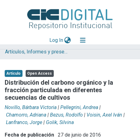
(current)
Log In
Artículos, Informes y presentaciones en Congresos (UNLP)
Explorar
Mas información
Artículo
Open Access
Aportar material
Distribución del carbono orgánico y la
fracción particulada en diferentes
Statistics
secuencias de cultivos
Novillo, Bárbara Victoria
|
Pellegrini, Andrea
|
Chamorro, Adriana
|
Bezus, Rodolfo
|
Voisin, Axel Iván
|
Lanfranco, Jorge
|
Golik, Silvina
Fecha de publicación
27 de junio de 2016