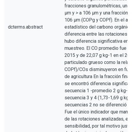
fracciones granulométricas, una 
μm y > a 106 μm y una fracción fi
106 μm (COPg y COPf). En el aná
dcterms.abstract
estadístico del carbono orgánic
diferencia entre las rotaciones a
hubo diferencia significativa ent
muestreo. El CO promedio fue 28
2015 y de 22,07 g kg-1 en el 201
particulado grueso como la rela
COPf)/COs disminuyeron en func
de agricultura En la fracción fina 
se encontró diferencia significati
secuencia 1 -promedio 2 g kg-1-
secuencia 3 y 4 (1,73-1,69 g kg-1
secuencias 2 no se diferenció de
Fue el único indicador que manif
de las rotaciones analizadas, e
sensibilidad, por tal motivo justi