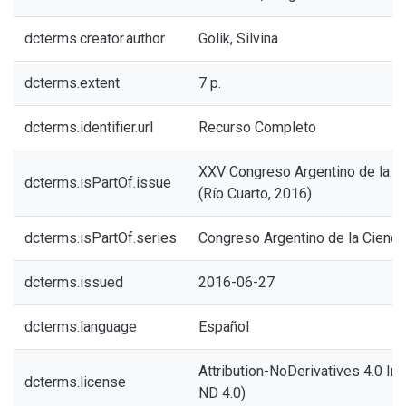
dcterms.creator.author
Golik, Silvina
dcterms.extent
7 p.
dcterms.identifier.url
Recurso Completo
XXV Congreso Argentino de la Ci
dcterms.isPartOf.issue
(Río Cuarto, 2016)
dcterms.isPartOf.series
Congreso Argentino de la Cienci
dcterms.issued
2016-06-27
dcterms.language
Español
Attribution-NoDerivatives 4.0 Int
dcterms.license
ND 4.0)