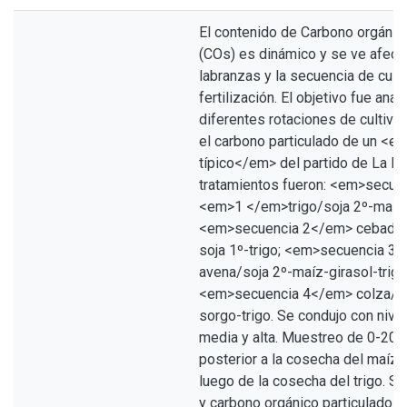
El contenido de Carbono orgánic
(COs) es dinámico y se ve afect
labranzas y la secuencia de cult
fertilización. El objetivo fue anal
diferentes rotaciones de cultivo
el carbono particulado de un <e
típico</em> del partido de La Pl
tratamientos fueron: <em>secue
<em>1 </em>trigo/soja 2º-maíz-s
<em>secuencia 2</em> cebada/
soja 1º-trigo; <em>secuencia 3
avena/soja 2º-maíz-girasol-trigo
<em>secuencia 4</em> colza/so
sorgo-trigo. Se condujo con nivel
media y alta. Muestreo de 0-20 
posterior a la cosecha del maíz,
luego de la cosecha del trigo. 
y carbono orgánico particulado 