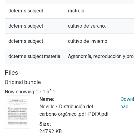
dcterms.subject
rastrojo
dcterms.subject
cultivo de verano;
dcterms.subject
cultivo de invierno
dcterms.subject.materia
Agronomía, reproducción y prote
Files
Original bundle
Now showing
1 - 1 of 1
Name:
Downl
Novillo - Distribución del
oad
carbono orgánico .pdf-PDFA.pdf
Size:
247.92 KB