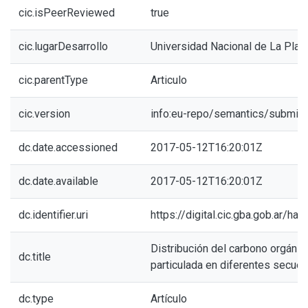
cic.isPeerReviewed
true
cic.lugarDesarrollo
Universidad Nacional de La Plat
cic.parentType
Articulo
cic.version
info:eu-repo/semantics/submitt
dc.date.accessioned
2017-05-12T16:20:01Z
dc.date.available
2017-05-12T16:20:01Z
dc.identifier.uri
https://digital.cic.gba.gob.ar/h
Distribución del carbono orgánico
dc.title
particulada en diferentes secuen
dc.type
Artículo