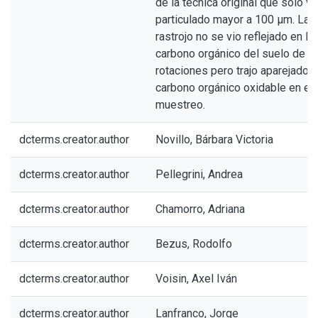
de la técnica original que sólo va
particulado mayor a 100 μm. La 
rastrojo no se vio reflejado en l
carbono orgánico del suelo de la
rotaciones pero trajo aparejado 
carbono orgánico oxidable en el 
muestreo.
dcterms.creator.author
Novillo, Bárbara Victoria
dcterms.creator.author
Pellegrini, Andrea
dcterms.creator.author
Chamorro, Adriana
dcterms.creator.author
Bezus, Rodolfo
dcterms.creator.author
Voisin, Axel Iván
dcterms.creator.author
Lanfranco, Jorge