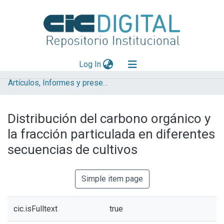
(current)
Log In
Artículos, Informes y presentaciones en Congresos (UNLP)
Explorar
Mas información
Distribución del carbono orgánico y
Aportar material
la fracción particulada en diferentes
Statistics
secuencias de cultivos
Simple item page
cic.isFulltext
true