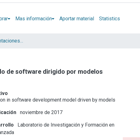
orar
Mas información
Aportar material
Statistics
Artículos y presentaciones en Congresos LIFIA
llo de software dirigido por modelos
tivo
tion in software development model driven by models
icación
noviembre de 2017
rrollo
Laboratorio de Investigación y Formación en
anzada