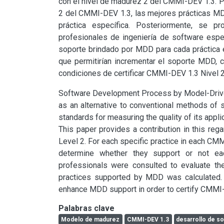
con el nivel de madurez 2 del CMMI-DEV 1.3. Pa
2 del CMMI-DEV 1.3, las mejores prácticas MDD
práctica específica. Posteriormente, se pr
profesionales de ingeniería de software espec
soporte brindado por MDD para cada práctica e
que permitirían incrementar el soporte MDD, co
condiciones de certificar CMMI-DEV 1.3 Nivel 2
Software Development Process by Model-Driven (
as an alternative to conventional methods of 
standards for measuring the quality of its appli
This paper provides a contribution in this re
Level 2. For each specific practice in each C
determine whether they support or not eac
professionals were consulted to evaluate the
practices supported by MDD was calculated. 
enhance MDD support in order to certify CMMI-
Palabras clave
Modelo de madurez
CMMI-DEV 1.3
desarrollo de s