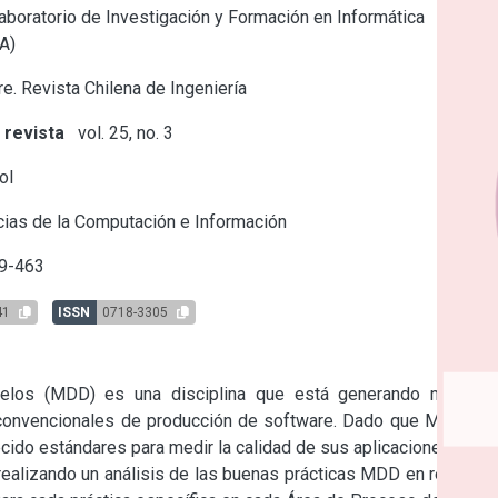
boratorio de Investigación y Formación en Informática
A)
e. Revista Chilena de Ingeniería
 revista
vol. 25, no. 3
ol
ias de la Computación e Información
9-463
41
ISSN
0718-3305
delos (MDD) es una disciplina que está generando muchas 
 convencionales de producción de software. Dado que MDD es 
ido estándares para medir la calidad de sus aplicaciones.

realizando un análisis de las buenas prácticas MDD en relación 