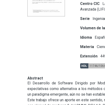
Centro CIC
La
Avanzada (LIFI
Serie
Ingeniar
Volumen de la
Idioma
Españ
Materia
Cienc
Extensión
44
HDL
11746/106
Abstract
El Desarrollo de Software Dirigido por Mo
expectativas como alternativa a los métodos
un paradigma emergente, aún no se han establec
Este trabajo ofrece un aporte en este sentido, 