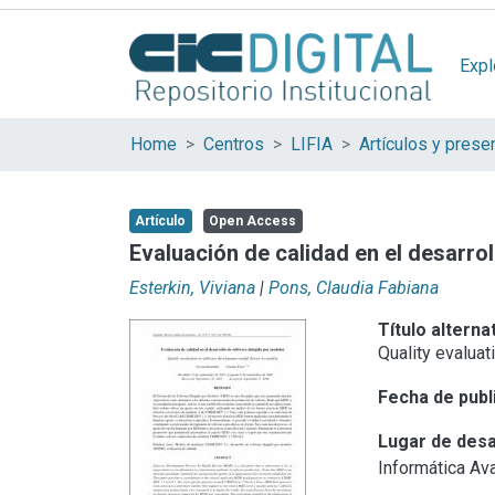
Expl
Home
Centros
LIFIA
Artículo
Open Access
Evaluación de calidad en el desarro
Esterkin, Viviana
|
Pons, Claudia Fabiana
Título alterna
Quality evalua
Fecha de publ
Lugar de desa
Informática Av