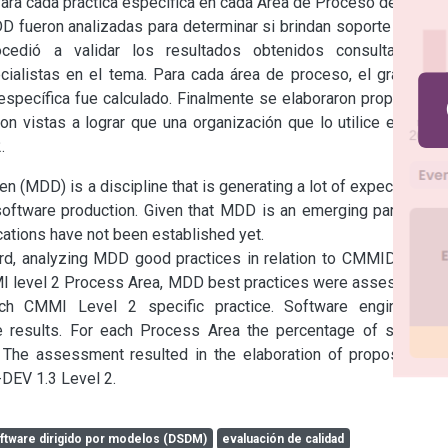
ra cada práctica específica en cada Área de Proceso del Nivel 
 fueron analizadas para determinar si brindan soporte a cada 
ocedió a validar los resultados obtenidos consultando a 
ialistas en el tema. Para cada área de proceso, el grado de 
specífica fue calculado. Finalmente se elaboraron propuestas 
n vistas a lograr que una organización que lo utilice esté en 
.
MDD) is a discipline that is generating a lot of expectations 
software production. Given that MDD is an emerging paradigm, 
cations have not been established yet.

gard, analyzing MDD good practices in relation to CMMIDEV 1.3 
MMI level 2 Process Area, MDD best practices were assessed to 
h CMMI Level 2 specific practice. Software engineering 
 results. For each Process Area the percentage of specific 
The assessment resulted in the elaboration of proposals to 
DEV 1.3 Level 2.
oftware dirigido por modelos (DSDM)
evaluación de calidad