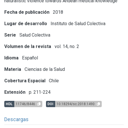
naturalistic violence towards Andean medical knowledge
Fecha de publicación
2018
Lugar de desarrollo
Instituto de Salud Colectiva
Serie
Salud Colectiva
Volumen de la revista
vol. 14, no. 2
Idioma
Español
Materia
Ciencias de la Salud
Cobertura Espacial
Chile
Extensión
p. 211-224
HDL
11746/8446
DOI
10.18294/sc.2018.1490
Descargas