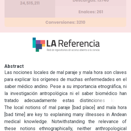
Abstract
Las nociones locales de mal paraje y mala hora son claves 
para explicar los orígenes de muchas enfermedades en el 
saber médico andino. Pese a su importancia etnográfica, ni 
la investigación antropológica ni el saber biomédico han 
tratado adecuadamente estas distinciones locales, 
relegándolas muchas veces al olvido. Nuestro objetivo es 
The local notions of mal paraje [bad place] and mala hora 
explorar el origen de esta limitación de la producción 
[bad time] are key to explaining many illnesses in Andean 
antropológica y biomédica. La hipótesis es que se 
medical knowledge. Notwithstanding the relevance of 
relaciona con la utilización implícita de ciertos supuestos 
these notions ethnographically, neither anthropological 