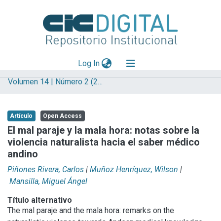
(current)
Log In
Volumen 14 | Número 2 (2018) | Salud y Religión
Explorar
Mas información
Artículo
Open Access
Aportar material
El mal paraje y la mala hora: notas sobre la
violencia naturalista hacia el saber médico
Statistics
andino
Piñones Rivera, Carlos
|
Muñoz Henríquez, Wilson
|
Mansilla, Miguel Ángel
Título alternativo
The mal paraje and the mala hora: remarks on the