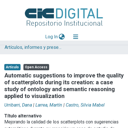
(current)
Log In
Artículos, informes y presentaciones en Congresos
Explorar
Mas información
Artículo
Open Access
Aportar material
Automatic suggestions to improve the quality
of scatterplots during its creation: a case
Statistics
study of ontology and semantic reasoning
applied to visualization
Urribarri, Dana
|
Larrea, Martín
|
Castro, Silvia Mabel
Título alternativo
Mejorando la calidad de los scatterplots con sugerencias