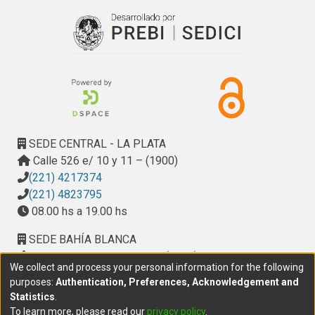
SEDE CENTRAL - LA PLATA
Calle 526 e/ 10 y 11 – (1900)
(221) 4217374
(221) 4823795
08.00 hs a 19.00 hs
SEDE BAHÍA BLANCA
Calle Ciudad de Cali 320 – (8000). Universidad
We collect and process your personal information for the following
Provincial del Sudoeste (UPSO)
purposes:
Authentication, Preferences, Acknowledgement and
(291) 459 2550
, interno 147
Statistics
.
10.00 h a 14.00 h
To learn more, please read our
privacy policy
.