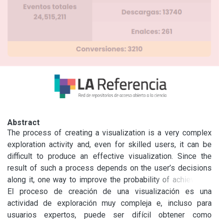
Abstract
The process of creating a visualization is a very complex 
exploration activity and, even for skilled users, it can be 
difficult to produce an effective visualization. Since the 
result of such a process depends on the user’s decisions 
along it, one way to improve the probability of achieving a 
useful outcome is to assist the user in the configuration 
El proceso de creación de una visualización es una 
and preparation of the visualization. Our proposal consists 
actividad de exploración muy compleja e, incluso para 
in live suggestions on how to improve the visualization. 
usuarios expertos, puede ser difícil obtener como 