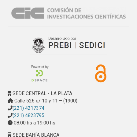
entre puertos de una alta concentración de bienes, 
mercaderías y servicios y otra parte muy importante, como 
es el transporte público.

Se trabajó sobre la modificación de la traza y en especial 
todos los factores que contribuyen y generan tráfico. Se ha 
vinculado la traza de los ramales existentes del FFCC Roca 
y su vinculación con ambos puestos y demás vías 
principales de trasportes de cargas. Se ha complementado 
el estudio con una descripción de parámetros como vías, 
electrificación, estaciones de transferencia, estaciones 
terminales, formaciones, etc.
SEDE CENTRAL - LA PLATA
Calle 526 e/ 10 y 11 – (1900)
(221) 4217374
(221) 4823795
08.00 hs a 19.00 hs
SEDE BAHÍA BLANCA