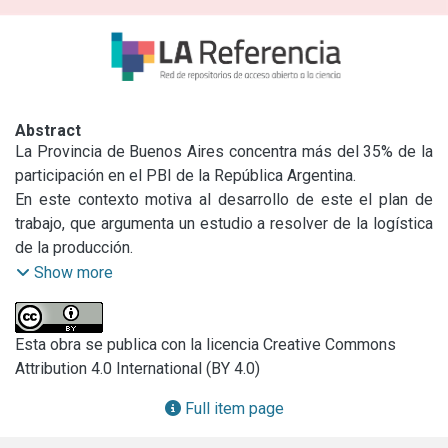
Abstract
La Provincia de Buenos Aires concentra más del 35% de la 
participación en el PBI de la República Argentina.

En este contexto motiva al desarrollo de este el plan de 
trabajo, que argumenta un estudio a resolver de la logística 
de la producción.

Se ha trabajado recopilando datos de los volúmenes de 
Show more
carga y de los medios de traslados, distribución de estos 
mismos y de los costos logísticos asociados.

De un análisis primario se ha tomado como caso de 
Esta obra se publica con la licencia Creative Commons
estudio y mayor desarrollo la vinculación Puerto-Puerto de 
Attribution 4.0 International (BY 4.0)
Buenos Aires ciudad y provincia, y zonas de influencia. Aquí 
Full item page
toma especial relevancia del estudio del ramal La Plata - 
Avellaneda del ferrocarril como una manera de vinculación 