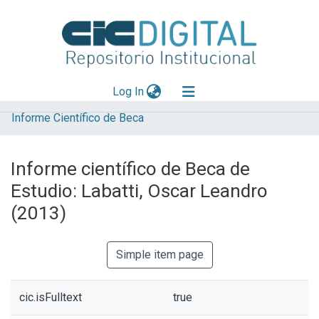
(current)
Log In
Informe Científico de Beca
Explorar
Mas información
Informe científico de Beca de
Aportar material
Estudio: Labatti, Oscar Leandro
Statistics
(2013)
Simple item page
cic.isFulltext
true