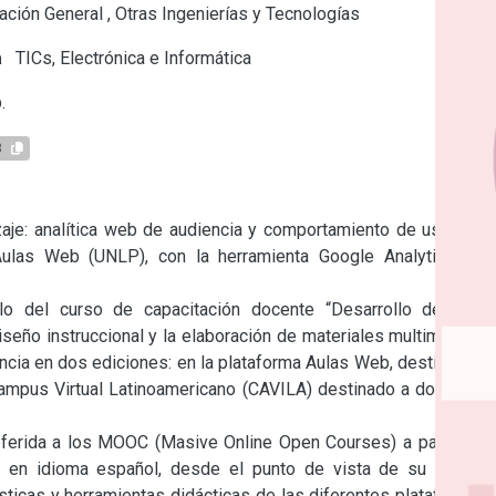
ación General
,
Otras Ingenierías y Tecnologías
a
TICs, Electrónica e Informática
.
3
aje: analítica web de audiencia y comportamiento de usuarios 
Aulas Web (UNLP), con la herramienta Google Analytics. Se 
llo del curso de capacitación docente “Desarrollo de REA: 
seño instruccional y la elaboración de materiales multimedia y 
cia en dos ediciones: en la plataforma Aulas Web, destinado a 
ampus Virtual Latinoamericano (CAVILA) destinado a docentes 
ferida a los MOOC (Masive Online Open Courses) a partir del 
s en idioma español, desde el punto de vista de su diseño 
ísticas y herramientas didácticas de las diferentes plataformas 