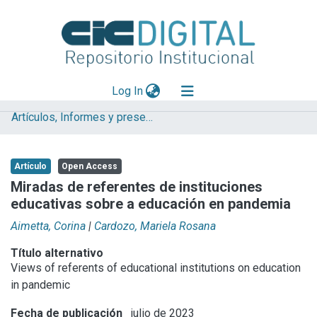
(current)
Log In
Artículos, Informes y presentaciones en Congresos (CEREN)
Explorar
Mas información
Artículo
Open Access
Aportar material
Miradas de referentes de instituciones
educativas sobre a educación en pandemia
Statistics
Aimetta, Corina
|
Cardozo, Mariela Rosana
Título alternativo
Views of referents of educational institutions on education
in pandemic
Fecha de publicación
julio de 2023