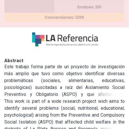
Abstract
Este trabajo forma parte de un proyecto de investigación 
más amplio que tuvo como objetivo identificar diversas 
problemáticas (sociales, alimentarias, educativas, 
psicológicas) suscitadas a raíz del Aislamiento Social 
Preventivo y Obligatorio (ASPO) y que afectaron el 
bienestar infantil en los distritos de La Plata, Berisso y 
This work is part of a wide research project wich aims to 
Ensenada, provincia de Buenos Aires. En este artículo nos 
identify several problems (social, nutritional, educational, 
enfocamos puntualmente en recuperar las voces de los/as 
psychological) arising from the Preventive and Compulsory 
trabajadores/as del área educativa, que se desempeñaban 
Social Isolation (ASPO) that affected child welfare in the 
en distintos cargos (docentes y directivas), niveles (inicial, 
districts of La Plata, Berisso and Ensenada, province of 