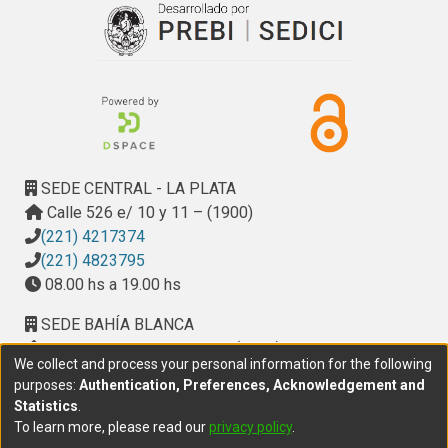
SEDE CENTRAL - LA PLATA
Calle 526 e/ 10 y 11 – (1900)
(221) 4217374
(221) 4823795
08.00 hs a 19.00 hs
SEDE BAHÍA BLANCA
Calle Ciudad de Cali 320 – (8000). Universidad
We collect and process your personal information for the following
Provincial del Sudoeste (UPSO)
purposes:
Authentication, Preferences, Acknowledgement and
(291) 459 2550
, interno 147
Statistics
.
10.00 h a 14.00 h
To learn more, please read our
privacy policy
.
delegacion.bahia@cic.gba.gob.ar