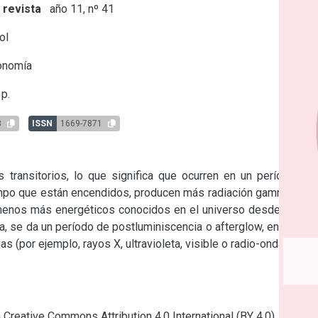
 revista
año 11, nº 41
ol
onomía
p.
8
ISSN
1669-7871
ransitorios, lo que significa que ocurren en un período de 
empo que están encendidos, producen más radiación gamma que 
menos más energéticos conocidos en el universo desde el Big 
a, se da un período de postluminiscencia o afterglow, en donde 
 (por ejemplo, rayos X, ultravioleta, visible o radio-ondas).
a Creative Commons Attribution 4.0 International (BY 4.0)