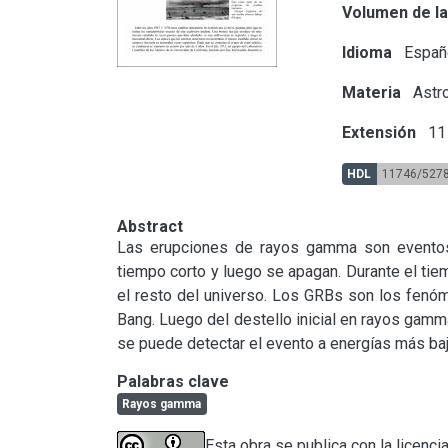
Volumen de la
Idioma
Españ
Materia
Astr
Extensión
11 
HDL
11746/527
Abstract
Las erupciones de rayos gamma son eventos t
tiempo corto y luego se apagan. Durante el ti
el resto del universo. Los GRBs son los fenó
Bang. Luego del destello inicial en rayos gamm
se puede detectar el evento a energías más bajas
Palabras clave
Rayos gamma
Esta obra se publica con la licenci