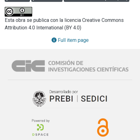
condiciones del entorno, así como a las comunidades del 
lugar.

El debate respecto de las técnicas de control, limitando el 
Esta obra se publica con la licencia Creative Commons
impacto de uso, ofreciendo al mismo tiempo el máximo 
Attribution 4.0 International (BY 4.0)
disfrute a todos los visitantes posibles, sin contravenir las 
limitaciones impuestas por las condiciones ambientales y 
Full item page
sociales, es una de las ambiciones a lograr; así como el 
diagnóstico sobre diferentes enfoques o zonificaciones 
para la planificación e implantación de infraestructura 
mínima de servicios turísticos en el área protegida de cada 
sitio.

La orientación sobre definición, evaluación, gestión y uso 
de los datos de impacto turístico obtenido en cada uno de 
los sitios, ha respondido en todos los casos en la 
tendencia a mejorar la calidad de la experiencia turística, de 
la conservación de la diversidad biológica y cultural, y de 
contribuir al desarrollo de las comunidades locales.

Estratégicamente, y a los efectos de considerar la puesta 
en valor de cada sitio arqueológico, se propone el marco de 