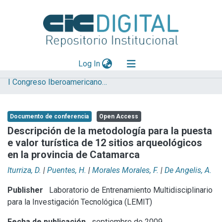
(current)
Log In
I Congreso Iberoamericano y VIII Jornada de Técnicas de Restauración y Conservación del Patrimonio
Explorar
Mas información
Documento de conferencia
Open Access
Aportar material
Descripción de la metodología para la puesta
e valor turística de 12 sitios arqueológicos
Statistics
en la provincia de Catamarca
Iturriza, D.
|
Puentes, H.
|
Morales Morales, F.
|
De Angelis, A.
Publisher
Laboratorio de Entrenamiento Multidisciplinario
para la Investigación Tecnológica (LEMIT)
Fecha de publicación
septiembre de 2009