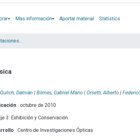
orar
Mas información
Aportar material
Statistics
Artículos y presentaciones en Congresos
ísica
Gulich, Damián
|
Bilmes, Gabriel Mario
|
Orsetti, Alberto
|
Federico
icación
octubre de 2010
je 3: Exhibición y Conservación
rrollo
Centro de Investigaciones Ópticas