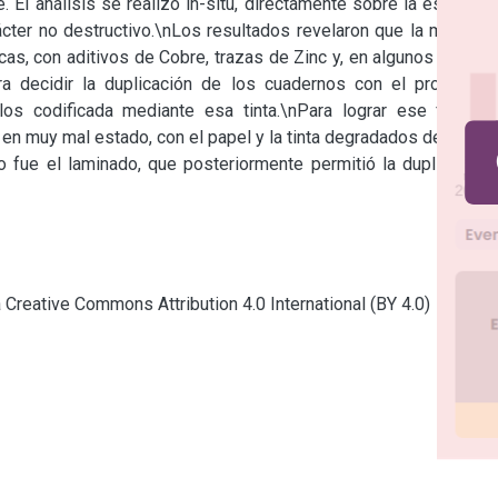
 análisis se realizó in-situ, directamente sobre la escritura 
ter no destructivo.\nLos resultados revelaron que la mayoría 
cas, con aditivos de Cobre, trazas de Zinc y, en algunos casos, 
a decidir la duplicación de los cuadernos con el propósito 
los codificada mediante esa tinta.\nPara lograr ese fin fue 
 en muy mal estado, con el papel y la tinta degradados debido a 
o fue el laminado, que posteriormente permitió la duplicación 
a Creative Commons Attribution 4.0 International (BY 4.0)