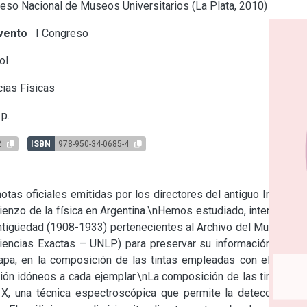
so Nacional de Museos Universitarios (La Plata, 2010)
vento
I Congreso
ol
ias Físicas
p.
2
ISBN
978-950-34-0685-4
tas oficiales emitidas por los directores del antiguo Instituto 
enzo de la física en Argentina.\nHemos estudiado, intervenido 
tigüedad (1908-1933) pertenecientes al Archivo del Museo de 
iencias Exactas – UNLP) para preservar su información.\nLos 
pa, en la composición de las tintas empleadas con el fin de 
ión idóneos a cada ejemplar.\nLa composición de las tintas se 
X, una técnica espectroscópica que permite la detección de 