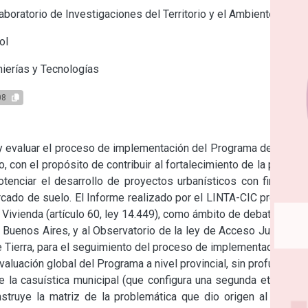
boratorio de Investigaciones del Territorio y el Ambiente
ol
ierías y Tecnologías
08
r y evaluar el proceso de implementación del Programa de Lotes 
 con el propósito de contribuir al fortalecimiento de la política 
tenciar el desarrollo de proyectos urbanísticos con finalidad 
rcado de suelo. El Informe realizado por el LINTA-CIC pretende 
 Vivienda (artículo 60, ley 14.449), como ámbito de debate de la 
e Buenos Aires, y al Observatorio de la ley de Acceso Justos al 
 Tierra, para el seguimiento del proceso de implementación.

valuación global del Programa a nivel provincial, sin profundizar 
e la casuística municipal (que configura una segunda etapa de 
onstruye la matriz de la problemática que dio origen al PLS y 