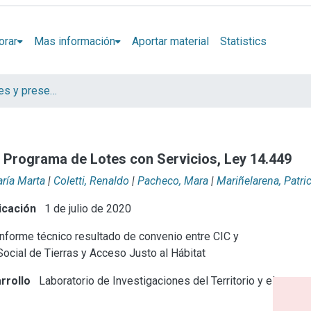
orar
Mas información
Aportar material
Statistics
Artículos, Informes y presentaciones en Congresos LINTA
l Programa de Lotes con Servicios, Ley 14.449
aría Marta
|
Coletti, Renaldo
|
Pacheco, Mara
|
Mariñelarena, Patri
icación
1 de julio de 2020
nforme técnico resultado de convenio entre CIC y
ocial de Tierras y Acceso Justo al Hábitat
rrollo
Laboratorio de Investigaciones del Territorio y el