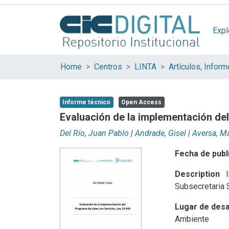
Expl
Home
Centros
LINTA
Informe técnico
Open Access
Evaluación de la implementación de
Del Río, Juan Pablo
|
Andrade, Gisel
|
Aversa, M
Fecha de publ
Description
I
Subsecretaria S
Lugar de desa
Ambiente