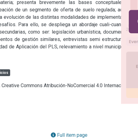
ateria; presenta brevemente las bases conceptuales que 
reación de un segmento de oferta de suelo regulada; además, 
a evolución de las distintas modalidades de implementación; y 
safíos. Para ello, se despliega un abordaje cuali-cuantitativo 
secundarias, como ser: legislación urbanística, documentación 
entos de gestión similares, entrevistas semi estructuradas a 
dad de Aplicación del PLS, relevamiento a nivel municipal y de 
icios
ia Creative Commons Atribución-NoComercial 4.0 Internacional
Full item page