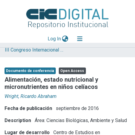
(current)
Log In
III Congreso Internacional de Ciencia y Tecnología
Explorar
Mas información
Documento de conferencia
Open Access
Aportar material
Alimentación, estado nutricional y
micronutrientes en niños celíacos
Statistics
Wright, Ricardo Abraham
Fecha de publicación
septiembre de 2016
Description
Área: Ciencias Biológicas, Ambiente y Salud
Lugar de desarrollo
Centro de Estudios en