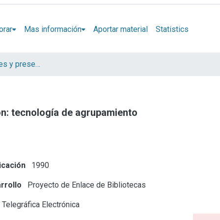
orar
Mas información
Aportar material
Statistics
Artículos, informes y presentaciones en Congresos CESGI
n: tecnología de agrupamiento
icación
1990
rrollo
Proyecto de Enlace de Bibliotecas
Telegráfica Electrónica