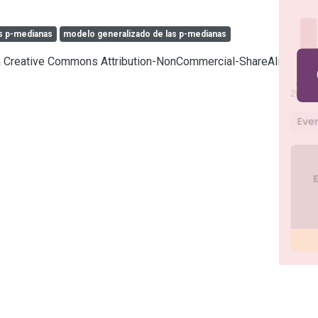
s p-medianas
modelo generalizado de las p-medianas
cia Creative Commons Attribution-NonCommercial-ShareAlike 4.0