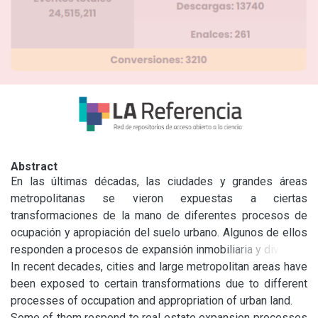
Abstract
En las últimas décadas, las ciudades y grandes áreas 
metropolitanas se vieron expuestas a ciertas 
transformaciones de la mano de diferentes procesos de 
ocupación y apropiación del suelo urbano. Algunos de ellos 
responden a procesos de expansión inmobiliaria y diversas 
actividades que disputan el suelo de la ciudad y lo 
In recent decades, cities and large metropolitan areas have 
transforman para obtener el mayor

been exposed to certain transformations due to different 
provecho económico posible. La Región Metropolitana de 
processes of occupation and appropriation of urban land.

Buenos Aires (RMBA) es protagonista de muchos de estos 
Some of them respond to real estate expansion processes 