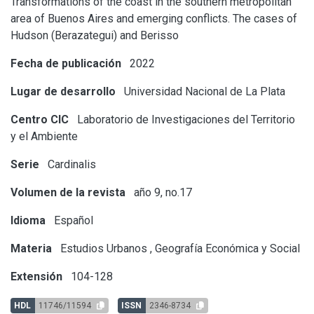
Transformations of the coast in the southern metropolitan
area of Buenos Aires and emerging conflicts. The cases of
Hudson (Berazategui) and Berisso
Fecha de publicación
2022
Lugar de desarrollo
Universidad Nacional de La Plata
Centro CIC
Laboratorio de Investigaciones del Territorio
y el Ambiente
Serie
Cardinalis
Volumen de la revista
año 9, no.17
Idioma
Español
Materia
Estudios Urbanos
,
Geografía Económica y Social
Extensión
104-128
HDL
11746/11594
ISSN
2346-8734