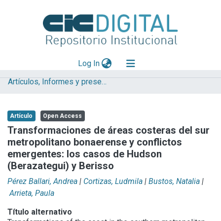
(current)
Log In
Artículos, Informes y presentaciones en Congresos LINTA
Explorar
Mas información
Artículo
Open Access
Aportar material
Transformaciones de áreas costeras del sur
metropolitano bonaerense y conflictos
Statistics
emergentes: los casos de Hudson
(Berazategui) y Berisso
Pérez Ballari, Andrea
|
Cortizas, Ludmila
|
Bustos, Natalia
|
Arrieta, Paula
Título alternativo