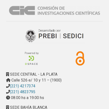
por tanto con su vivienda. Las investigaciones en este 
campo (desde 1970 aprox.) se han orientado básicamente 
a atender el desarrollo de las actividades de la vida diaria 
(AVD) en forma autoválida; produciéndose acciones y una 
amplia bibliografía sobre eliminación de “barreras” y 
“trampas” arquitectónicas; en función de lograr ambientes 
Accesibles, Seguros y Legibles. Este trabajo intenta 
introducir los enfoques sobre el “envejecimiento exitoso” 
que nos permiten ampliar los parámetros de análisis, 
considerando también el desarrollo de actividades 
“sociales” y “generativas”, en busca de ambientes 
Estimulantes que le permitan al adulto mayor implicarse 
con la vida y envejecer positivamente.
SEDE CENTRAL - LA PLATA
Calle 526 e/ 10 y 11 – (1900)
(221) 4217374
(221) 4823795
08.00 hs a 19.00 hs
SEDE BAHÍA BLANCA