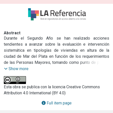
Abstract
Durante el Segundo Año se han realizado acciones 
tendientes a avanzar sobre la evaluación e intervención 
sistemática en tipologías de viviendas en altura de la 
ciudad de Mar del Plata en función de los requerimientos 
de las Personas Mayores, tomando como punto de partida 
el estudio directo de las necesidades de una muestra de 
Show more
personas mayores autoválidas asistentes a talleres de 
memoria dictados por el PAMI y los datos recolectados en 
el estudio de casos a una sub-muestra que habitaba en 
Esta obra se publica con la licencia Creative Commons
edificios de viviendas en altura de la zona central de la 
Attribution 4.0 International (BY 4.0)
ciudad de Mar del Plata, realizado durante el Primer Año.

Full item page
Los cambios que se producen con la edad modifican la 
relación del adulto mayor con el entorno físico construido, y 