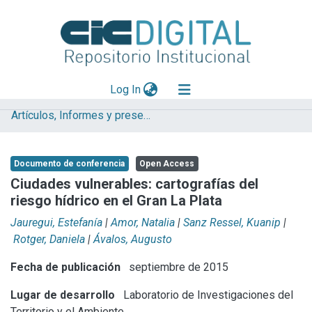
(current)
Log In
Artículos, Informes y presentaciones en Congresos LINTA
Explorar
Mas información
Documento de conferencia
Open Access
Aportar material
Ciudades vulnerables: cartografías del
riesgo hídrico en el Gran La Plata
Statistics
Jauregui, Estefanía
|
Amor, Natalia
|
Sanz Ressel, Kuanip
|
Rotger, Daniela
|
Ávalos, Augusto
Fecha de publicación
septiembre de 2015
Lugar de desarrollo
Laboratorio de Investigaciones del
Territorio y el Ambiente