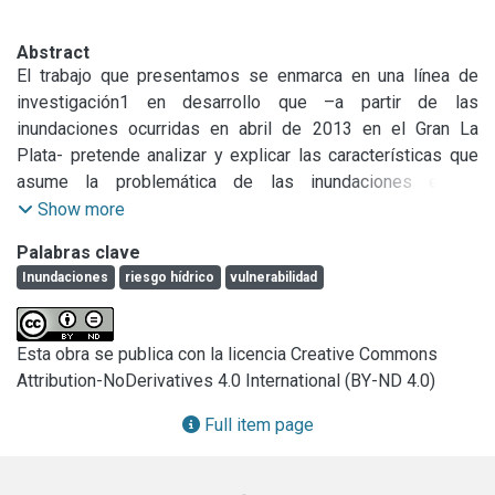
Abstract
El trabajo que presentamos se enmarca en una línea de 
investigación1 en desarrollo que –a partir de las 
inundaciones ocurridas en abril de 2013 en el Gran La 
Plata- pretende analizar y explicar las características que 
asume la problemática de las inundaciones en la 
microrregión como amenaza territorial y ambiental, para 
Show more
llevar a cabo una primera aproximación hacia la 
Palabras clave
construcción de una matriz de riesgo por inundación.

Inundaciones
riesgo hídrico
vulnerabilidad
En este contexto, se estructuró un subgrupo de trabajo 
orientado a formalizar un registro histórico de inundaciones 
en una escala que integre los municipios de La Plata, 
Esta obra se publica con la licencia Creative Commons
Berisso y Ensenada, generando así un insumo para la 
Attribution-NoDerivatives 4.0 International (BY-ND 4.0)
posterior construcción de la matriz antes mencionada.

El trabajo que este equipo está elaborando responde a los 
Full item page
siguientes objetivos particulares del proyecto de 
investigación marco2: 1.a) Analizar las causas y 