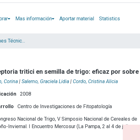
orar
Mas información
Aportar material
Statistics
Artículos, Informes Técnicos y presentaciones en Congresos
oria tritici en semilla de trigo: eficaz por sobre 
, Corina
|
Salerno, Graciela Lidia
|
Cordo, Cristina Alicia
icación
2008
rrollo
Centro de Investigaciones de Fitopatología
ngreso Nacional de Trigo, V Simposio Nacional de Cereales de
o-Inviernal. I Encuentro Mercosur (La Pampa, 2 al 4 de julio