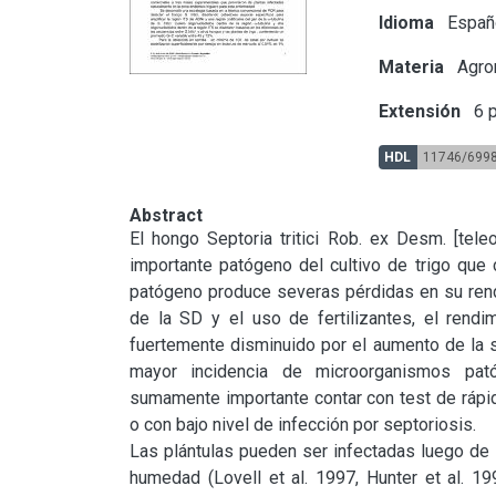
Idioma
Españ
Materia
Agron
Extensión
6 p
HDL
11746/699
Abstract
El hongo Septoria tritici Rob. ex Desm. [tele
importante patógeno del cultivo de trigo que c
patógeno produce severas pérdidas en su rendi
de la SD y el uso de fertilizantes, el rend
fuertemente disminuido por el aumento de la s
mayor incidencia de microorganismos pató
sumamente importante contar con test de rápid
o con bajo nivel de infección por septoriosis.

Las plántulas pueden ser infectadas luego de 
humedad (Lovell et al. 1997, Hunter et al. 1