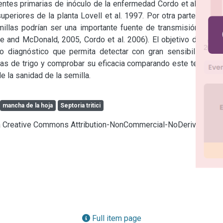
uentes primarias de inóculo de la enfermedad Cordo et al. 2005. 
periores de la planta Lovell et al. 1997. Por otra parte, se ha 
millas podrían ser una importante fuente de transmisión de la 
 and McDonald, 2005, Cordo et al. 2006). El objetivo de este 
o diagnóstico que permita detectar con gran sensibilidad la 
las de trigo y comprobar su eficacia comparando este test con 
e la sanidad de la semilla.
mancha de la hoja
Septoria tritici
cia Creative Commons Attribution-NonCommercial-NoDerivatives
Full item page