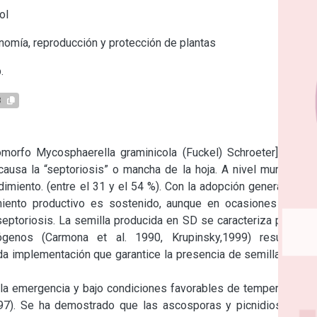
ol
omía, reproducción y protección de plantas
.
8
omorfo Mycosphaerella graminicola (Fuckel) Schroeter] es un 
ausa la “septoriosis” o mancha de la hoja. A nivel mundial el 
miento. (entre el 31 y el 54 %). Con la adopción generalizada 
imiento productivo es sostenido, aunque en ocasiones se ve 
eptoriosis. La semilla producida en SD se caracteriza por una 
genos (Carmona et al. 1990, Krupinsky,1999) resultando 
a implementación que garantice la presencia de semillas libre 
la emergencia y bajo condiciones favorables de temperatura y 
997). Se ha demostrado que las ascosporas y picnidiosporas, 