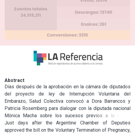
Abstract
Días después de la aprobación en la cámara de diputados 
del proyecto de ley de Interrupción Voluntaria del 
Embarazo, Salud Colectiva convocó a Dora Barrancos y 
Patricia Rosemberg para dialogar con la diputada nacional 
Mónica Macha sobre los sucesos previos a la media 
sanción del proyecto. En la charla surgieron otras temáticas, 
Just days after the Argentine Chamber of Deputies 
que inundaron las calles de todo el país durante todo el 
approved the bill on the Voluntary Termination of Pregnancy, 