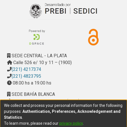
SEDE CENTRAL - LA PLATA
Calle 526 e/ 10 y 11 – (1900)
(221) 4217374
(221) 4823795
08.00 hs a 19.00 hs
SEDE BAHÍA BLANCA
Calle Ciudad de Cali 320 – (8000). Universidad
We collect and process your personal information for the following
Provincial del Sudoeste (UPSO)
purposes:
Authentication, Preferences, Acknowledgement and
(291) 459 2550
, interno 147
Statistics
.
10.00 h a 14.00 h
To learn more, please read our
privacy policy
.