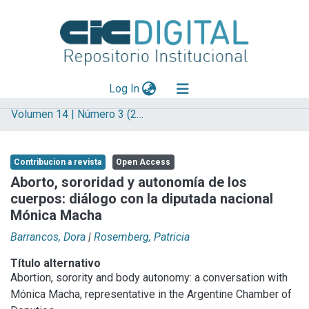
(current)
Log In
Volumen 14 | Número 3 (2018)
Explorar
Mas información
Contribucion a revista
Open Access
Aportar material
Aborto, sororidad y autonomía de los
cuerpos: diálogo con la diputada nacional
Statistics
Mónica Macha
Barrancos, Dora
|
Rosemberg, Patricia
Título alternativo
Abortion, sorority and body autonomy: a conversation with
Mónica Macha, representative in the Argentine Chamber of