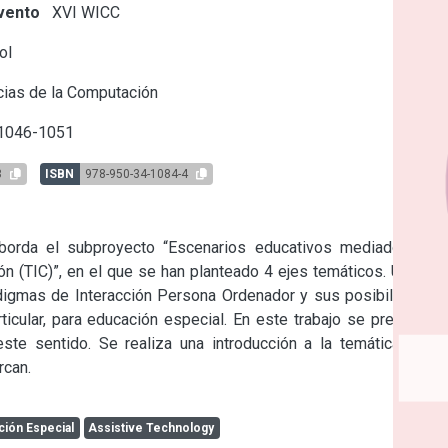
vento
XVI WICC
ol
ias de la Computación
 1046-1051
3
ISBN
978-950-34-1084-4
orda el subproyecto “Escenarios educativos mediados por 
n (TIC)”, en el que se han planteado 4 ejes temáticos. Uno de 
digmas de Interacción Persona Ordenador y sus posibilidades 
ticular, para educación especial. En este trabajo se presentan 
te sentido. Se realiza una introducción a la temática y se 
rcan.
ción Especial
Assistive Technology