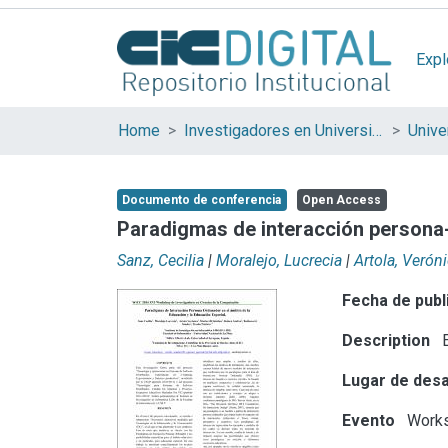
Expl
Home
Investigadores en Universidades Nacionales de la provincia de Buenos Aires
Documento de conferencia
Open Access
Paradigmas de interacción persona-
Sanz, Cecilia
|
Moralejo, Lucrecia
|
Artola, Verón
Fecha de publ
Description
E
Lugar de desa
Evento
Works