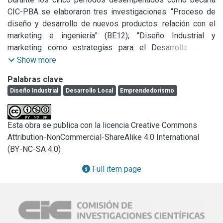
CIC-PBA se elaboraron tres investigaciones: “Proceso de 
diseño y desarrollo de nuevos productos: relación con el 
marketing e ingeniería” (BE12); “Diseño Industrial y 
marketing como estrategias para el Desarrollo Local” 
(prórroga BE12) y “Diseño industrial, emprendedorismo y 
Show more
marketing para el desarrollo local en la Provincia de Buenos 
Palabras clave
Aires” (BP14 y prórroga). Desde 2012 resultados de estos 
Diseño Industrial
Desarrollo Local
Emprendedorismo
trabajos han sido expuestos en eventos académicos -
jornadas, encuentros, congresos, simposios- y publicados 
en revistas, libros, publicaciones institucionales nacionales 
Esta obra se publica con la licencia Creative Commons
e internacionales. Adicional a esto, se completó el cursado 
Attribution-NonCommercial-ShareAlike 4.0 International
del Doctorado en Artes (FBA-UNLP) y se avanzó en la 
(BY-NC-SA 4.0)
elaboración de la tesis doctoral (período de prórroga 
especial BP14) titulada: “Horizontes disciplinares del 
Full item page
Diseño Industrial: Trayectos laborales de profesionales 
egresados de la Universidad Nacional de La Plata”, con una 
temática estrechamente relacionada con las 
investigaciones citadas. Consideramos la experiencia en 