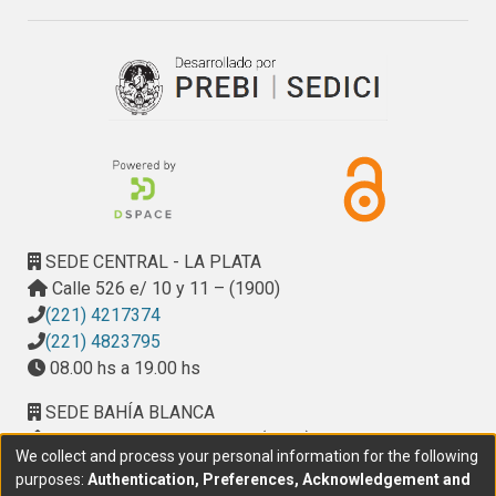
investigación realizada en la institución completa y 
fructífera.
SEDE CENTRAL - LA PLATA
Calle 526 e/ 10 y 11 – (1900)
(221) 4217374
(221) 4823795
08.00 hs a 19.00 hs
SEDE BAHÍA BLANCA
Calle Ciudad de Cali 320 – (8000). Universidad
We collect and process your personal information for the following
Provincial del Sudoeste (UPSO)
purposes:
Authentication, Preferences, Acknowledgement and
(291) 459 2550
, interno 147