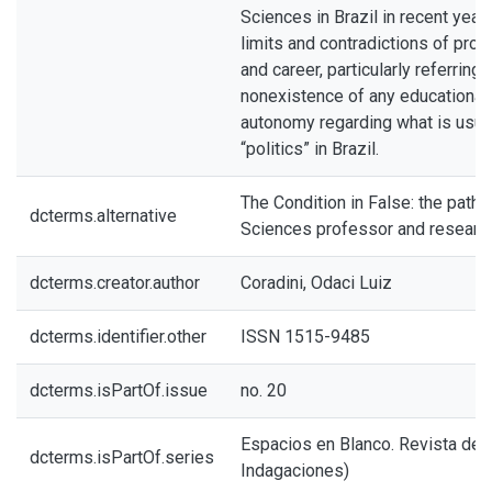
Sciences in Brazil in recent years.
limits and contradictions of prof
and career, particularly referring 
nonexistence of any educational
autonomy regarding what is usual
“politics” in Brazil.
The Condition in False: the path o
dcterms.alternative
Sciences professor and researche
dcterms.creator.author
Coradini, Odaci Luiz
dcterms.identifier.other
ISSN 1515-9485
dcterms.isPartOf.issue
no. 20
Espacios en Blanco. Revista de 
dcterms.isPartOf.series
Indagaciones)