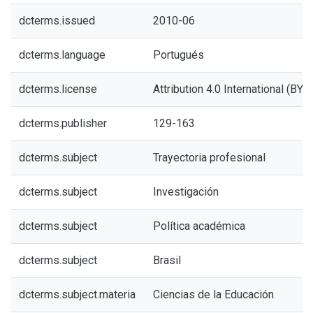
dcterms.issued
2010-06
dcterms.language
Portugués
dcterms.license
Attribution 4.0 International (BY 4
dcterms.publisher
129-163
dcterms.subject
Trayectoria profesional
dcterms.subject
Investigación
dcterms.subject
Política académica
dcterms.subject
Brasil
dcterms.subject.materia
Ciencias de la Educación