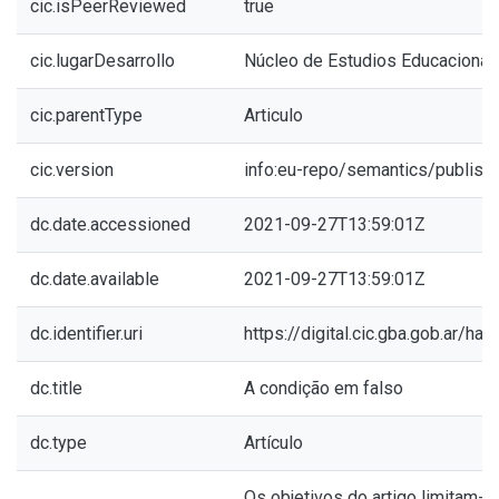
cic.isPeerReviewed
true
cic.lugarDesarrollo
Núcleo de Estudios Educacional
cic.parentType
Articulo
cic.version
info:eu-repo/semantics/publish
dc.date.accessioned
2021-09-27T13:59:01Z
dc.date.available
2021-09-27T13:59:01Z
dc.identifier.uri
https://digital.cic.gba.gob.ar/h
dc.title
A condição em falso
dc.type
Artículo
Os objetivos do artigo limitam-