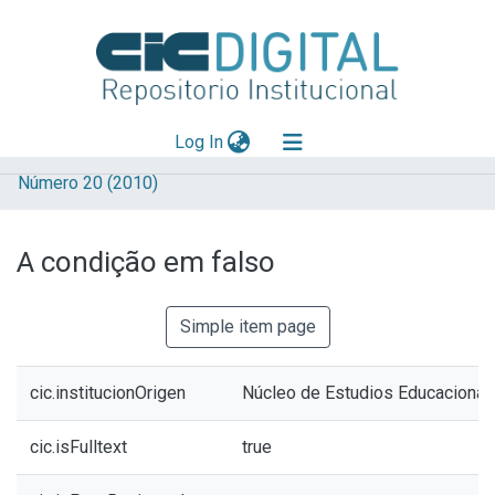
(current)
Log In
Número 20 (2010)
Explorar
Mas información
A condição em falso
Aportar material
Statistics
Simple item page
cic.institucionOrigen
Núcleo de Estudios Educacional
cic.isFulltext
true