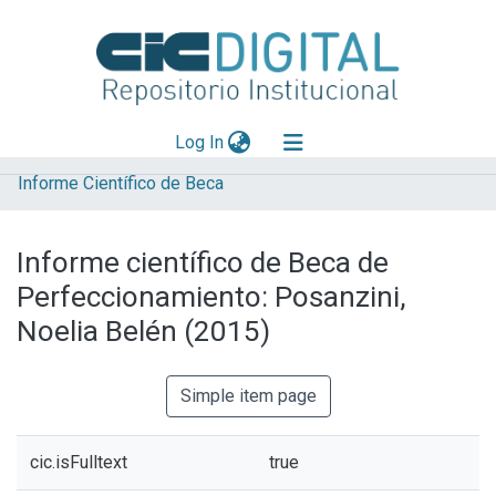
(current)
Log In
Informe Científico de Beca
Explorar
Mas información
Informe científico de Beca de
Aportar material
Perfeccionamiento: Posanzini,
Statistics
Noelia Belén (2015)
Simple item page
cic.isFulltext
true