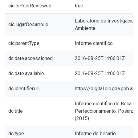
cic.isPeerReviewed
true
Laboratorio de Investigaciones
cic.lugarDesarrollo
Ambiente
cic.parentType
Informe cientifico
dc.date.accessioned
2016-08-25T14:06:01Z
dc.date.available
2016-08-25T14:06:01Z
dc.identifier.uri
https://digital.cic.gba.gob.
Informe científico de Beca d
dc.title
Perfeccionamiento: Posanzini
(2015)
dc.type
Informe de becario