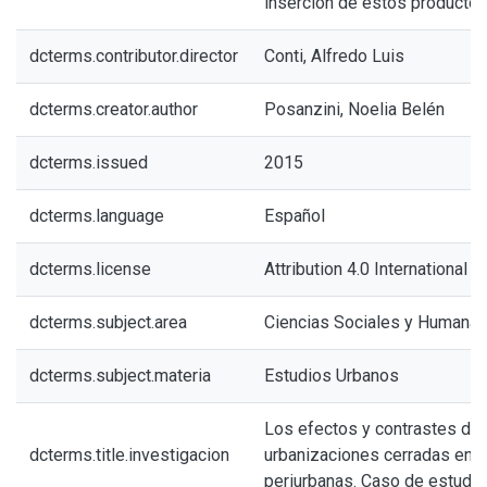
inserción de estos productos 
dcterms.contributor.director
Conti, Alfredo Luis
dcterms.creator.author
Posanzini, Noelia Belén
dcterms.issued
2015
dcterms.language
Español
dcterms.license
Attribution 4.0 International (
dcterms.subject.area
Ciencias Sociales y Humana
dcterms.subject.materia
Estudios Urbanos
Los efectos y contrastes del
dcterms.title.investigacion
urbanizaciones cerradas en l
periurbanas. Caso de estudio