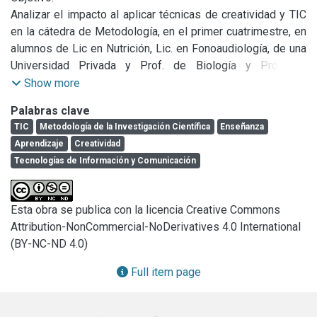
Analizar el impacto al aplicar técnicas de creatividad y TIC 
en la cátedra de Metodología, en el primer cuatrimestre, en 
alumnos de Lic en Nutrición, Lic. en Fonoaudiología, de una 
Universidad Privada y Prof. de Biología y Prof. de 
Matemática de un Instituto de Formación Docente Terciario 
Show more
de la ciudad de Mar del Plata durante el ciclo lectivo 2013

Palabras clave
Materiales y Métodos:

TIC
Metodología de la Investigación Científica
Enseñanza
Se realiza un estudio descriptivo y se aplica un diseño 
Aprendizaje
Creatividad
preexperimental con un pre-test y pos-test con un mismo 
Tecnologías de Información y Comunicación
grupo. La muestra no probabilística por conveniencia está 
conformada por 81 alumnos.

Resultados:

Esta obra se publica con la licencia Creative Commons
Los datos obtenidos de pre y pos-test de creatividad son 
Attribution-NonCommercial-NoDerivatives 4.0 International
analizados en forma uni, bi y multivariada. Se puede 
(BY-NC-ND 4.0)
concluir que existe una diferencia significativa entre el pre 
y post experiencia en todas las capacidades (visomotora – 
Full item page
de aplicación – verbal) con un nivel de significación del 5%. 
En función de los resultados presentados no se puede 