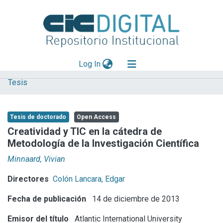
(current)
Log In
Tesis
Explorar
Mas información
Tesis de doctorado
Open Access
Aportar material
Creatividad y TIC en la cátedra de
Metodología de la Investigación Científica
Statistics
Minnaard, Vivian
Directores
Colón Lancara, Edgar
Fecha de publicación
14 de diciembre de 2013
Emisor del título
Atlantic International University