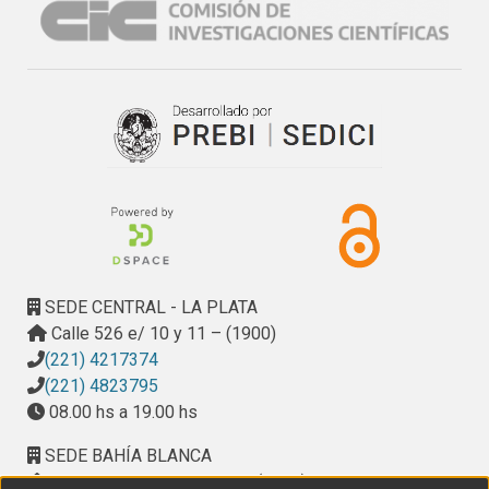
obtener un modelo de inferencia(GLM) adecuado para 
estos datos, ya que la única variable que resulta 
significativa es la Capacidad de Aplicación. Con respecto a 
los resultados obtenidos con la encuesta sobre la 
Implementación de TICs en la cátedra los alumnos 
identifican competencias que se ven fortalecidas y las 
herramientas que les resultaron más útiles.

Conclusiones:

Es necesario destacar el rol que se debe cumplir como 
profesores de una materia como Metodología de la 
Investigación en la búsqueda permanente de técnicas y 
herramientas que favorezcan el pensamiento de nuestros 
SEDE CENTRAL - LA PLATA
alumnos, enmarcadas en una mirada más profunda 
Calle 526 e/ 10 y 11 – (1900)
epistemológica.
(221) 4217374
(221) 4823795
08.00 hs a 19.00 hs
SEDE BAHÍA BLANCA
Calle Ciudad de Cali 320 – (8000). Universidad