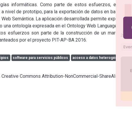
gías informáticas. Como parte de estos esfuerzos, en este 
 a nivel de prototipo, para la exportación de datos en bases de 
Web Semántica. La aplicación desarrollada permite exportar el 
mo una ontología expresada en el Ontology Web Language (OWL 
stos esfuerzos son parte de la construcción de un marco que 
planteados por el proyecto PIT-AP-BA 2016.
cipios
software para servicios públicos
acceso a datos heterogéneos
cia Creative Commons Attribution-NonCommercial-ShareAlike 4.0