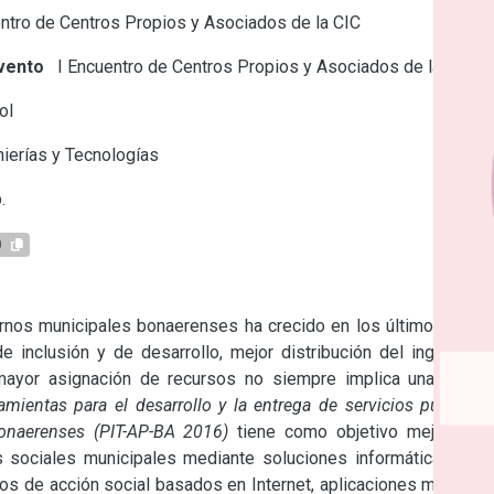
tro de Centros Propios y Asociados de la CIC
vento
I Encuentro de Centros Propios y Asociados de la CIC
ol
ierías y Tecnologías
.
0
ernos municipales bonaerenses ha crecido en los últimos años 
 inclusión y de desarrollo, mejor distribución del ingreso y 
mayor asignación de recursos no siempre implica una mejor 
amientas para el desarrollo y la entrega de servicios públicos 
bonaerenses (PIT-AP-BA 2016)
 tiene como objetivo mejorar la 
s sociales municipales mediante soluciones informáticas que 
os de acción social basados en Internet, aplicaciones móviles, 