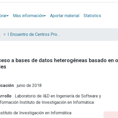
orar
Mas información
Aportar material
Statistics
iados de la CIC
I Encuentro de Centros Propios y Asociados de la CIC
ceso a bases de datos heterogéneas basado en on
les
icación
junio de 2018
rrollo
Laboratorio de I&D en Ingeniería de Software y
nformación
Instituto de Investigación en Informática
stituto de Investigación en Informática