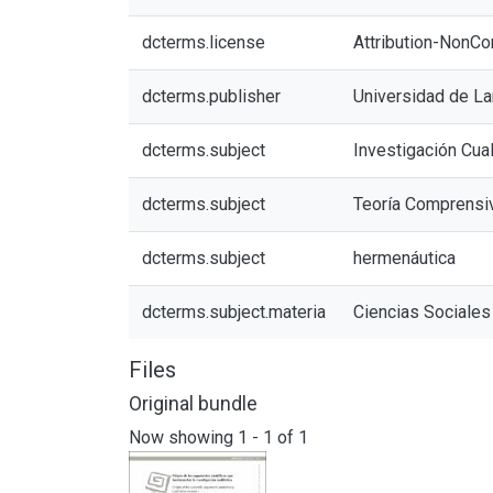
dcterms.license
Attribution-NonCo
dcterms.publisher
Universidad de L
dcterms.subject
Investigación Cual
dcterms.subject
Teoría Comprensi
dcterms.subject
hermenáutica
dcterms.subject.materia
Ciencias Sociales
Files
Original bundle
Now showing
1 - 1 of 1