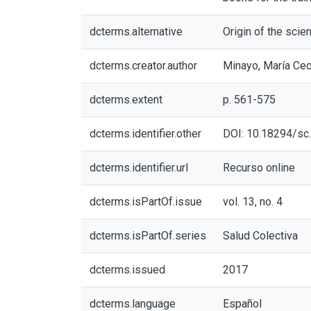
dcterms.alternative
Origin of the scie
dcterms.creator.author
Minayo, María Ceci
dcterms.extent
p. 561-575
dcterms.identifier.other
DOI: 10.18294/sc
dcterms.identifier.url
Recurso online
dcterms.isPartOf.issue
vol. 13, no. 4
dcterms.isPartOf.series
Salud Colectiva
dcterms.issued
2017
dcterms.language
Español