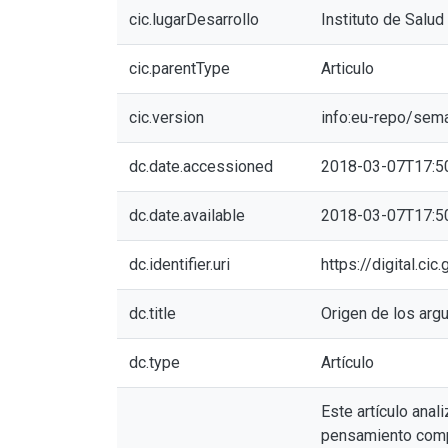
cic.lugarDesarrollo
Instituto de Salud
cic.parentType
Articulo
cic.version
info:eu-repo/sem
dc.date.accessioned
2018-03-07T17:5
dc.date.available
2018-03-07T17:5
dc.identifier.uri
https://digital.c
dc.title
Origen de los argu
dc.type
Artículo
Este artículo anal
pensamiento compr