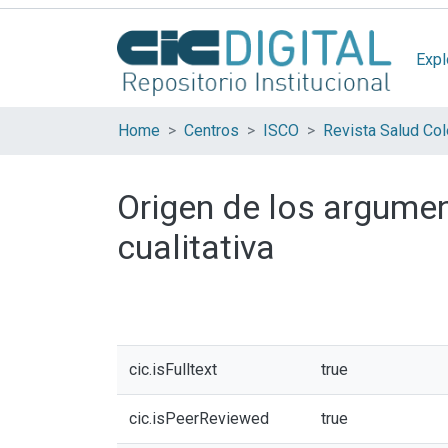
Expl
Home
Centros
ISCO
Revista Salud Col
Origen de los argumen
cualitativa
cic.isFulltext
true
cic.isPeerReviewed
true