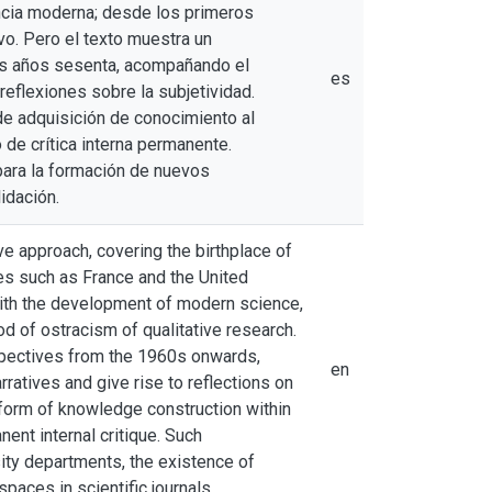
iencia moderna; desde los primeros
vo. Pero el texto muestra un
los años sesenta, acompañando el
es
reflexiones sobre la subjetividad.
de adquisición de conocimiento al
 de crítica interna permanente.
para la formación de nuevos
idación.
ive approach, covering the birthplace of
ies such as France and the United
s with the development of modern science,
d of ostracism of qualitative research.
spectives from the 1960s onwards,
en
ratives and give rise to reflections on
 form of knowledge construction within
ent internal critique. Such
ity departments, the existence of
paces in scientific journals.