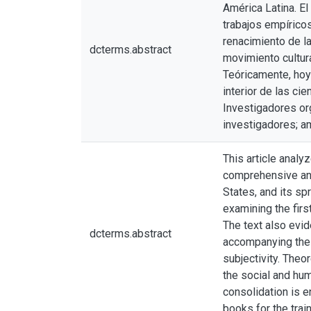
América Latina. El
trabajos empíricos
renacimiento de l
dcterms.abstract
movimiento cultura
Teóricamente, hoy
interior de las ci
Investigadores or
investigadores; a
This article analy
comprehensive and 
States, and its sp
examining the firs
The text also evi
dcterms.abstract
accompanying the c
subjectivity. Theo
the social and hum
consolidation is 
books for the trai