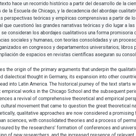
 texto hace un recorrido histórico a partir del desarrollo de la c
 de la Escuela de Chicago, y la decadencia del abordaje cualitati
as perspectivas teóricas y empíricas comprensivas a partir de 
l que cuestionó las grandes narrativas teóricas y dio lugar a las 
 se consideran los abordajes cualitativos una forma promisoria 
encias sociales y humanas, con teorías consolidadas y un proceso
ganizados en congresos y departamentos universitarios; libros 
mpliación de espacios en revistas científicas aseguran su consol
zes the origin of the primary arguments that underpin the qualitat
dialectical thought in Germany, its expansion into other countr
read into Latin America. The historical journey of the text start
t empirical works in the Chicago School and the subsequent perio
dences a revival of comprehensive theoretical and empirical per
ultural movement that came to question the great theoretical nar
retically, qualitative approaches are now considered a promising
an sciences, with consolidated theories and a process of perman
ensured by the researchers’ formation of conferences and univers
ning of new researchers, and the increased presence of relevant s