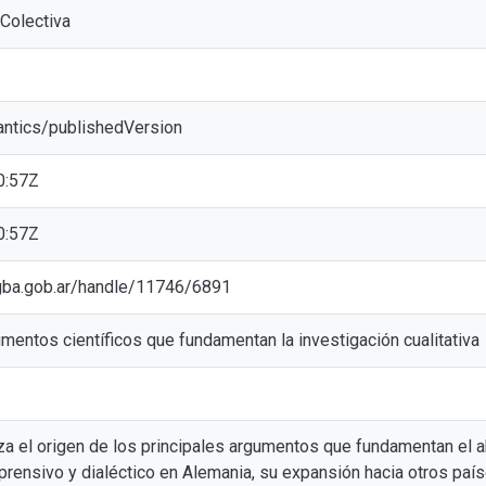
 Colectiva
antics/publishedVersion
0:57Z
0:57Z
ic.gba.gob.ar/handle/11746/6891
mentos científicos que fundamentan la investigación cualitativa
iza el origen de los principales argumentos que fundamentan el ab
ensivo y dialéctico en Alemania, su expansión hacia otros paíse