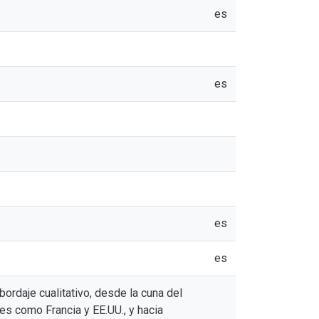
es
es
es
es
ordaje cualitativo, desde la cuna del
s como Francia y EE.UU., y hacia