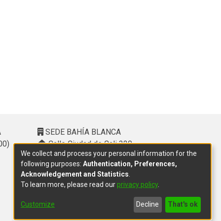
A
SEDE BAHÍA BLANCA
00)
Calle Ciudad de Cali 320 –
We collect and process your personal information for the
(8000). Universidad Provincial del
following purposes:
Authentication, Preferences,
Sudoeste (UPSO)
Acknowledgement and Statistics
.
(291) 459 2550
, interno 147
To learn more, please read our
privacy policy
.
10.00 h a 14.00 h
delegacion.bahia@cic.gba.gob.ar
Customize
Decline
That's ok