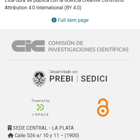
Esta obra se publica con la licencia Creative Commons
productos semielaborados (en 1 o más niveles) cuya 
Attribution 4.0 International (BY 4.0)
producción debe planificarse coherentemente con los 
productos “finales”. Esta estructura requiere una 
Full item page
descomposición en niveles de los recursos de 
stock/semielaborados requeridos para cumplir los planes 
de producción, con relaciones de interdependencia que 
requieren validar el orden de producción.\nPor último se 
discuten diferentes criterios de optimización de los planes 
de producción, analizando los resultados obtenidos con un 
enfoque basado en la reducción de complejidad en la 
gestión de planta.
SEDE CENTRAL - LA PLATA
Calle 526 e/ 10 y 11 – (1900)