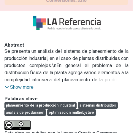
Abstract
Se presenta un análisis del sistema de planeamiento de la 
producción industrial, en el caso de plantas distribuidas con 
productos complejos.\nEn general el problema de la 
distribución física de la planta agrega varios elementos a la 
complejidad intrínseca del planeamiento de la producción, 
fundamentalmente por el tema de los recursos físicamente 
Show more
distantes (máquinas, materias primas, operarios), los 
Palabras clave
tiempos de movimiento de los diferentes stocks así como 
planeamiento de la producción industrial
sistemas distribuidos
la centralización/distribución del control de calidad.\nPor 
análisis de producción
optimización multiobjetivo
otra parte se aborda el caso de los “productos complejos”, 
entendiendo por tales aquéllos en los que el Análisis de 
producción contiene no sólo materias primas, sino también 