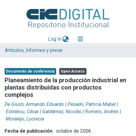
(current)
Log In
Artículos, Informes y presentaciones en Congresos (UNLP)
Explorar
Mas información
Documento de conferencia
Open Access
Aportar material
Planeamiento de la producción industrial en
plantas distribuidas con productos
Statistics
complejos
De Giusti, Armando Eduardo
|
Pesado, Patricia Mabel
|
Estrebou, César
|
Galdámez, Nicolás
|
Romero, Andrés
|
Moralejo, Lucrecia
Fecha de publicación
octubre de 2006