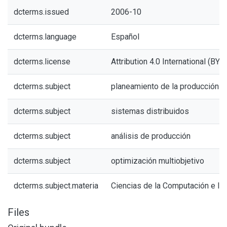
dcterms.issued
2006-10
dcterms.language
Español
dcterms.license
Attribution 4.0 International (BY 4
dcterms.subject
planeamiento de la producción in
dcterms.subject
sistemas distribuidos
dcterms.subject
análisis de producción
dcterms.subject
optimización multiobjetivo
dcterms.subject.materia
Ciencias de la Computación e In
Files