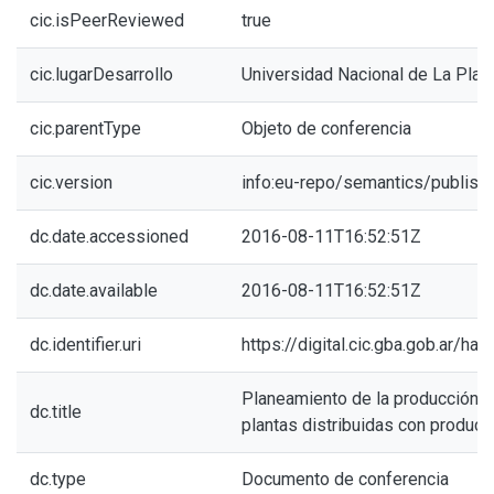
cic.isPeerReviewed
true
cic.lugarDesarrollo
Universidad Nacional de La Plat
cic.parentType
Objeto de conferencia
cic.version
info:eu-repo/semantics/publish
dc.date.accessioned
2016-08-11T16:52:51Z
dc.date.available
2016-08-11T16:52:51Z
dc.identifier.uri
https://digital.cic.gba.gob.ar/h
Planeamiento de la producción in
dc.title
plantas distribuidas con produc
dc.type
Documento de conferencia