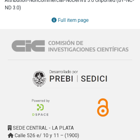
Attribution-NonCommercial-NoDerivs 3.0 Unported (BY-NC-
atractivos turísticos; una acción dinámica, que puso en 
ND 3.0)
juego las transformaciones bajo nuevas formas de 
apropiación y uso del espacio; y una acción discursiva, que 
Full item page
incorpora la dimensión simbólica y heterogénea en torno a 
la construcción patrimonial y turística, según la intervención 
de agentes específicos. A modo de conclusión, en esta 
investigación se enfatizó en los procesos de valorización 
turística del patrimonio, más allá de la descripción de los 
componentes histórico-culturales en sí mismos. En efecto, 
se buscó superar la mera casuística, para dar lugar a la 
articulación teórico-práctica en clave de contrastes. De allí 
que se visualizan diferentes discursos activados, que 
reflejan contextos históricos diversos, según la 
configuración socio-espacial de las localidades. Se 
observó que, dentro de un escenario de tensiones, 
objetivos e intereses distintos, elaccionar de ciertos 
actores sociales ha sido determinante para indagar los 
SEDE CENTRAL - LA PLATA
grados de consolidación y desarrollo turístico, al igual que 
Calle 526 e/ 10 y 11 – (1900)
los enfoques de gestión y los niveles de participación 