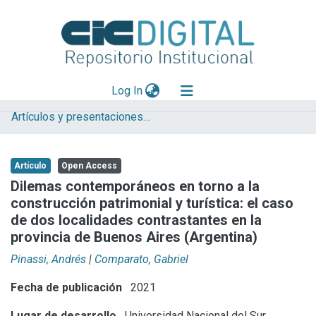
(current)
Log In
Artículos y presentaciones en Congresos
Explorar
Mas información
Artículo
Open Access
Aportar material
Dilemas contemporáneos en torno a la
construcción patrimonial y turística: el caso
Statistics
de dos localidades contrastantes en la
provincia de Buenos Aires (Argentina)
Pinassi, Andrés
|
Comparato, Gabriel
Fecha de publicación
2021
Lugar de desarrollo
Universidad Nacional del Sur