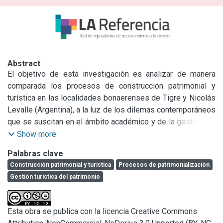
Abstract
El objetivo de esta investigación es analizar de manera 
comparada los procesos de construcción patrimonial y 
turística en las localidades bonaerenses de Tigre y Nicolás 
Levalle (Argentina), a la luz de los dilemas contemporáneos 
que se suscitan en el ámbito académico y de la gestión. En 
relación a la metodología, el trabajo adquiere un alcance 
Show more
explicativo y un enfoque mixto, con preponderancia 
Palabras clave
cualitativa, caracterizándose por un razonamiento deductivo 
Construcción patrimonial y turística
Procesos de patrimonialización
e inductivo que permite reflexionar de manera recíproca 
Gestión turística del patrimonio
entre variables particulares y generales. Como resultado, 
las dos localidades indagadas fueron reconstruidas a partir 
de considerar: una acción histórica, relativa a los procesos 
Esta obra se publica con la licencia Creative Commons
de legitimación y selectividad del patrimonio y los 