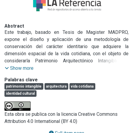
Abstract
Este trabajo, basado en Tesis de Magister MADPRO, 
expone el diseño y aplicación de una metodología de 
conservación del carácter identitario que adquiere la 
dimensión espacial de la vida cotidiana, con el objeto de 
considerarla Patrimonio Arquitectónico Intangible. El 
estudio de campo de este fenómeno se desarrolla en la 
Show more
ciudad de Lota (VIII Región, Chile) asentamiento de 
Palabras clave
explotación carbonífera fundado el año 1852, enclave de 
patrimonio intangible
arquitectura
vida cotidiana
arquitectura industrial inglesa del s. XIX, que da soporte a 
identidad cultural
una intensa vida cotidiana, constituyéndose en paradigma 
de cultura comunitaria, pero en riesgo de extinción por una 
errática reconversión laboral en el 
proceso de 
Esta obra se publica con la licencia Creative Commons
transformaciones contemporáneas
.

Attribution 4.0 International (BY 4.0)
A través de un enfoque cualitativo de investigación se 
constituye el marco teórico de una visión crítica de la 