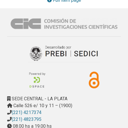
Full item page
realidad arquitectónica latinoamericana y local, respecto a 
su controvertido rol de otorgar pertinencia cultural. La 
aplicación pedagógica de un modelo didáctico que utiliza la 
emoción y la subjetividad como estrategia de aproximación 
fenomenológica al objeto de estudio, permite visualizar 
aspectos intangibles desleídos del habitar cotidiano, 
inmersos en una atmósfera 
intersticial
. Su recreación 
arquitectónica la constituye en un símbolo espacial, 
haciendo consciente un ethos que envuelve nuestro modo 
de habitar, incorporando patrones identitarios más finos al 
ámbito del Patrimonio
SEDE CENTRAL - LA PLATA
Calle 526 e/ 10 y 11 – (1900)
(221) 4217374
(221) 4823795
08.00 hs a 19.00 hs