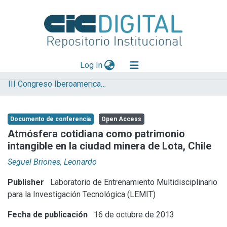
(current)
Log In
III Congreso Iberoamericano y XI Jornada de Técnicas de Reparación y Conservación del Patrimonio
Explorar
Mas información
Documento de conferencia
Open Access
Aportar material
Atmósfera cotidiana como patrimonio
intangible en la ciudad minera de Lota, Chile
Statistics
Seguel Briones, Leonardo
Publisher
Laboratorio de Entrenamiento Multidisciplinario
para la Investigación Tecnológica (LEMIT)
Fecha de publicación
16 de octubre de 2013