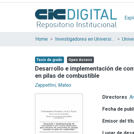
Expl
Home
Investigadores en Universidades Nacionales de la provincia de Buenos Aires
Tesis de grado
Open Access
Desarrollo e implementación de con
en pilas de combustible
Zappettini, Mateo
Directores
A
Fecha de publ
Emisor del tít
Lugar de desa