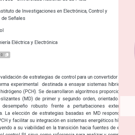
stituto de Investigaciones en Electrónica, Control y
 de Señales
ol
iería Eléctrica y Electrónica
10
validación de estrategias de control para un convertidor CC/CC 
orma experimental  destinada a ensayar sistemas híbridos de 
hidrógeno (PCH). Se desarrollaron algoritmos proporcionales-
slizantes (MD) de primer y segundo orden, orientados a  la 
n desempeño robusto frente a perturbaciones externas e 
a. La elección de estrategias basadas en MD responde a la 
 y facilitar su integración en sistemas energéticos híbridos, 
ndo a su viabilidad en la transición hacia fuentes de energía 
l control PI sirve como referencia para analizar y comparar el 