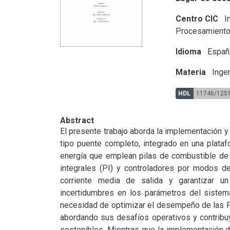
Centro CIC
In
Procesamiento
Idioma
Españ
Materia
Ingen
HDL
11746/125
Abstract
El presente trabajo aborda la implementación y 
tipo puente completo, integrado en una plataf
energía que emplean pilas de combustible de 
integrales (PI) y controladores por modos de
corriente media de salida y garantizar u
incertidumbres en los parámetros del sistem
necesidad de optimizar el desempeño de las PCH
abordando sus desafíos operativos y contribuye
sostenibles. Mientras que la implementación de