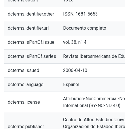
dcterms.identifier.other
ISSN: 1681-5653
dcterms.identifier.url
Documento completo
dcterms.isPartOf.issue
vol. 38, nº 4
dcterms.isPartOf.series
Revista Iberoamericana de Educ
dcterms.issued
2006-04-10
dcterms.language
Español
Attribution-NonCommercial-NoDe
dcterms.license
International (BY-NC-ND 4.0)
Centro de Altos Estudios Univers
dcterms.publisher
Organización de Estados Iberoa