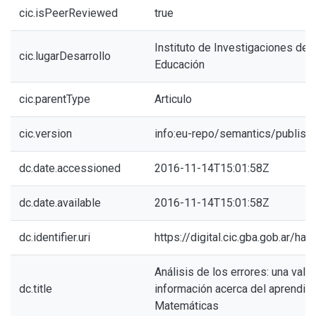
cic.isPeerReviewed
true
Instituto de Investigaciones de 
cic.lugarDesarrollo
Educación
cic.parentType
Articulo
cic.version
info:eu-repo/semantics/publish
dc.date.accessioned
2016-11-14T15:01:58Z
dc.date.available
2016-11-14T15:01:58Z
dc.identifier.uri
https://digital.cic.gba.gob.ar/h
Análisis de los errores: una vali
dc.title
información acerca del aprendiza
Matemáticas