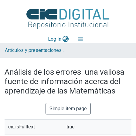
(current)
Log In
Artículos y presentaciones en Congresos
Explorar
Mas información
Análisis de los errores: una valiosa
Aportar material
fuente de información acerca del
Statistics
aprendizaje de las Matemáticas
Simple item page
cic.isFulltext
true