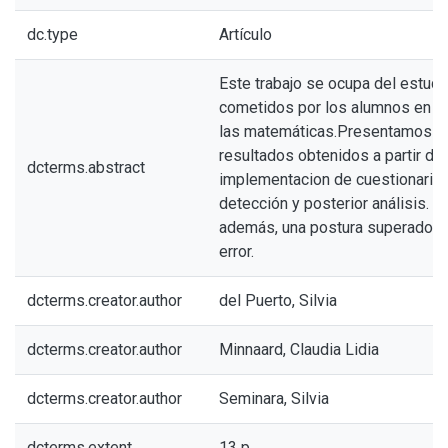
dc.type
Artículo
Este trabajo se ocupa del estudi
cometidos por los alumnos en el
las matemáticas.Presentamos al
resultados obtenidos a partir de 
dcterms.abstract
implementacion de cuestionarios
detección y posterior análisis. S
además, una postura superadora 
error.
dcterms.creator.author
del Puerto, Silvia
dcterms.creator.author
Minnaard, Claudia Lidia
dcterms.creator.author
Seminara, Silvia
dcterms.extent
13 p.