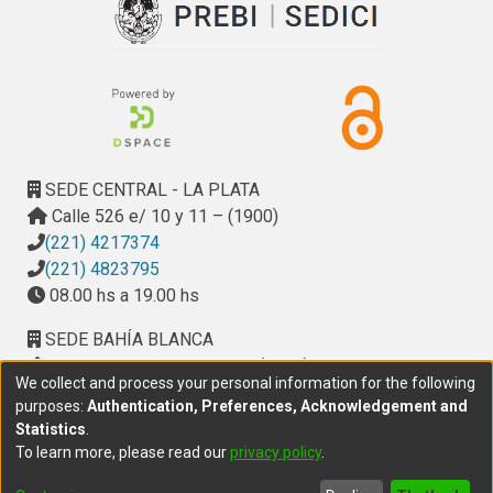
SEDE CENTRAL - LA PLATA
Calle 526 e/ 10 y 11 – (1900)
(221) 4217374
(221) 4823795
08.00 hs a 19.00 hs
SEDE BAHÍA BLANCA
Calle Ciudad de Cali 320 – (8000). Universidad
We collect and process your personal information for the following
Provincial del Sudoeste (UPSO)
purposes:
Authentication, Preferences, Acknowledgement and
(291) 459 2550
, interno 147
Statistics
.
10.00 h a 14.00 h
To learn more, please read our
privacy policy
.
delegacion.bahia@cic.gba.gob.ar