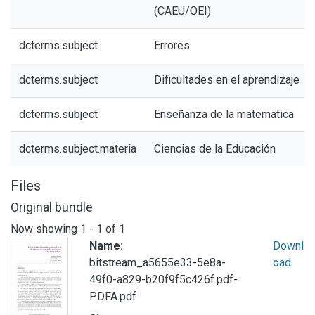
(CAEU/OEI)
dcterms.subject
Errores
dcterms.subject
Dificultades en el aprendizaje
dcterms.subject
Enseñanza de la matemática
dcterms.subject.materia
Ciencias de la Educación
Files
Original bundle
Now showing
1 - 1 of 1
Name:
Downl
bitstream_a5655e33-5e8a-
oad
49f0-a829-b20f9f5c426f.pdf-
PDFA.pdf