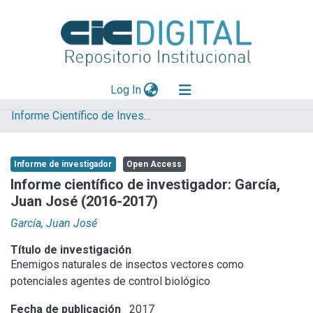
(current)
Log In
Informe Científico de Investigador
Explorar
Mas información
Informe de investigador
Open Access
Aportar material
Informe científico de investigador: García,
Juan José (2016-2017)
Statistics
García, Juan José
Título de investigación
Enemigos naturales de insectos vectores como
potenciales agentes de control biológico
Fecha de publicación
2017