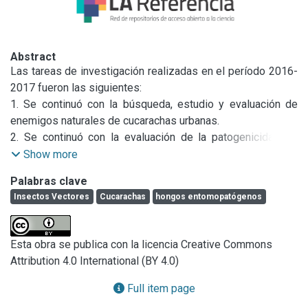
Abstract
Las tareas de investigación realizadas en el período 2016-
2017 fueron las siguientes:

1. Se continuó con la búsqueda, estudio y evaluación de 
enemigos naturales de cucarachas urbanas.

2. Se continuó con la evaluación de la patogenicidad de 
hongos entomopatógenos sobre tres especies de 
Show more
cucarachas comunes en domicilios, comercios e 
Palabras clave
instituciones.

Insectos Vectores
Cucarachas
hongos entomopatógenos
Se seleccionaron cepas de la colección de hongos 
entomopatógenos del CEPAVE y se determinó la CL50 y el 
TL50 para cada una. La aplicación de los conidios se 
Esta obra se publica con la licencia Creative Commons
realizó empleando varios métodos y formulaciones sólidas 
Attribution 4.0 International (BY 4.0)
y líquidas de conidios. Se seleccionaron las cepas más 
virulentas para continuar los estudios.

Full item page
3. También se continuó con la evaluación de la 