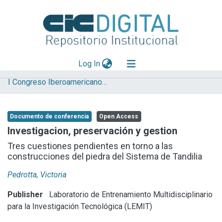
(current)
Log In
I Congreso Iberoamericano y VIII Jornada de Técnicas de Restauración y Conservación del Patrimonio
Explorar
Mas información
Documento de conferencia
Open Access
Aportar material
Investigacion, preservación y gestion
Statistics
Tres cuestiones pendientes en torno a las
construcciones del piedra del Sistema de Tandilia
Pedrotta, Victoria
Publisher
Laboratorio de Entrenamiento Multidisciplinario
para la Investigación Tecnológica (LEMIT)