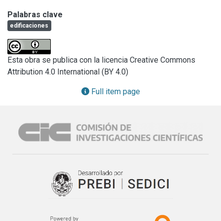
vez mayor de los llamados “corrales de piedra” ha sido 
Palabras clave
localizado, georeferenciado y relevado planimétricamente. 
edificaciones
En algunos de ellos se han hecho sondeos y, en unos 
pocos casos, se desarrollaron excavaciones más 
extensas. De este modo, en la actualidad se cuenta con un 
Esta obra se publica con la licencia Creative Commons
corpus de información ambiental, espacial, arquitectónica y 
Attribution 4.0 International (BY 4.0)
referente a los materiales arqueológicos que han sido 
hallados tanto en la superficie como en estratigrafía dentro 
Full item page
de varias de esas construcciones. Si bien esta información 
ha permitido avanzar en el testeo de hipótesis generales 
referidas al origen, la cronología y la función de dichas 
edificaciones, su tratamiento desde el punto de vista 
patrimonial ha sido bastante exiguo. Este trabajo pretende 
ser una contribución en tal sentido, analizando una serie de 
elementos referidos a la preservación y puesta en valor de 
las construcciones de pirca de la porción central de 
Tandilia. A tal fin, se presenta el diagnóstico de su estado 
actual de conservación y se identifican de los principales 
factores y agentes naturales y antrópicos que ocasionan su 