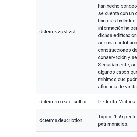
han hecho sondeos
se cuenta con un c
han sido hallados 
información ha per
dcterms.abstract
dichas edificacion
ser una contribuci
construcciones de 
conservación y se 
Seguidamente, se c
algunos casos que 
mínimos que podrí
afluencia de visita
dcterms.creator.author
Pedrotta, Victoria
Tópico 1: Aspecto
dcterms.description
patrimoniales.