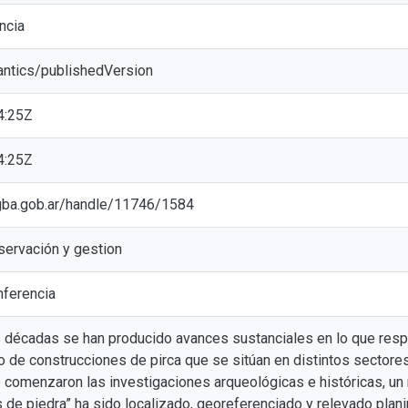
ncia
antics/publishedVersion
4:25Z
4:25Z
ic.gba.gob.ar/handle/11746/1584
servación y gestion
ferencia
s décadas se han producido avances sustanciales en lo que resp
o de construcciones de pirca que se sitúan en distintos sectores
 comenzaron las investigaciones arqueológicas e históricas, u
s de piedra” ha sido localizado, georeferenciado y relevado plan