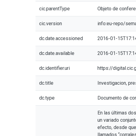
cic.parentType
Objeto de confere
cic.version
info:eu-repo/sem
dc.date.accessioned
2016-01-15T17:1
dc.date.available
2016-01-15T17:1
dc.identifier.uri
https://digital.c
dc.title
Investigacion, pre
dc.type
Documento de con
En las últimas do
un variado conjunt
efecto, desde que
llamados “corrale