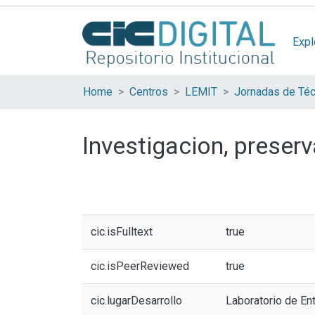
Expl
Home
Centros
LEMIT
Investigacion, preserv
cic.isFulltext
true
cic.isPeerReviewed
true
cic.lugarDesarrollo
Laboratorio de Ent