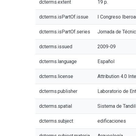
dcterms.extent
19 p.
dcterms.isPartOf.issue
I Congreso Iberoa
dcterms.isPartOf.series
Jornada de Técnic
dcterms.issued
2009-09
dcterms.language
Español
dcterms.license
Attribution 4.0 Int
dcterms.publisher
Laboratorio de Ent
dcterms.spatial
Sistema de Tandil
dcterms.subject
edificaciones
dcterms.subject.materia
Arqueología