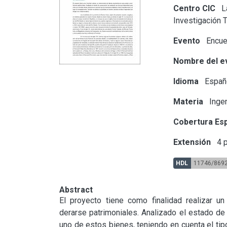
Centro CIC
La
Investigación 
Evento
Encuen
Nombre del e
Idioma
Españ
Materia
Ingen
Cobertura Esp
Extensión
4 p
HDL
11746/869
Abstract
El proyecto tiene como finalidad realizar u
derarse patrimoniales. Analizado el estado de
uno de estos bienes, teniendo en cuenta el tipo