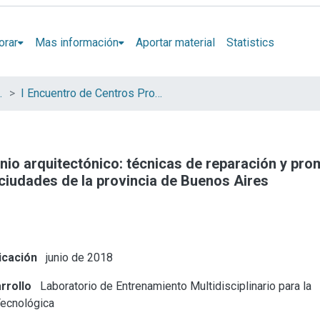
orar
Mas información
Aportar material
Statistics
iados de la CIC
I Encuentro de Centros Propios y Asociados de la CIC
io arquitectónico: técnicas de reparación y pro
 ciudades de la provincia de Buenos Aires
icación
junio de 2018
rrollo
Laboratorio de Entrenamiento Multidisciplinario para la
Tecnológica