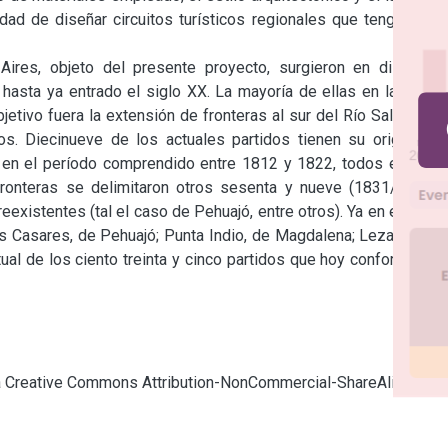
ad de diseñar circuitos turísticos regionales que tengan una 
ires, objeto del presente proyecto, surgieron en distintos 
 hasta ya entrado el siglo XX. La mayoría de ellas en la etapa 
jetivo fuera la extensión de fronteras al sur del Río Salado en 
os. Diecinueve de los actuales partidos tienen su origen en 
en el período comprendido entre 1812 y 1822, todos ellos al 
ronteras se delimitaron otros sesenta y nueve (1831/1892), 
istentes (tal el caso de Pehuajó, entre otros). Ya en el siglo 
os Casares, de Pehuajó; Punta Indio, de Magdalena; Lezama, de 
ual de los ciento treinta y cinco partidos que hoy conforman la 
cia Creative Commons Attribution-NonCommercial-ShareAlike 4.0