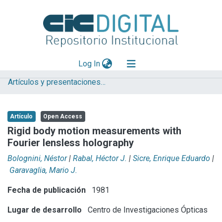
(current)
Log In
Artículos y presentaciones en Congresos
Explorar
Mas información
Artículo
Open Access
Aportar material
Rigid body motion measurements with
Fourier lensless holography
Statistics
Bolognini, Néstor
|
Rabal, Héctor J.
|
Sicre, Enrique Eduardo
|
Garavaglia, Mario J.
Fecha de publicación
1981
Lugar de desarrollo
Centro de Investigaciones Ópticas