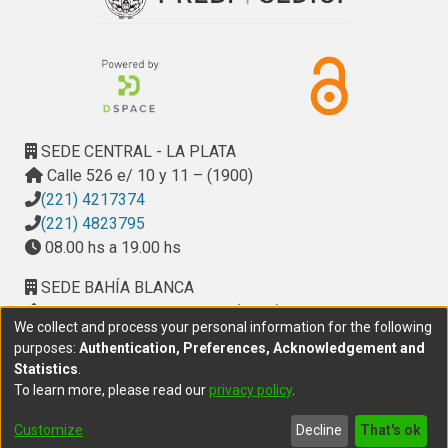
SEDE CENTRAL - LA PLATA
Calle 526 e/ 10 y 11 – (1900)
(221) 4217374
(221) 4823795
08.00 hs a 19.00 hs
SEDE BAHÍA BLANCA
Calle Ciudad de Cali 320 – (8000). Universidad
We collect and process your personal information for the following
Provincial del Sudoeste (UPSO)
purposes:
Authentication, Preferences, Acknowledgement and
(291) 459 2550
, interno 147
Statistics
.
10.00 h a 14.00 h
To learn more, please read our
privacy policy
.
delegacion.bahia@cic.gba.gob.ar
Customize
Decline
That's ok