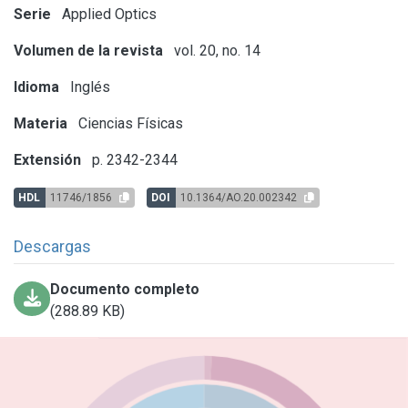
Serie
Applied Optics
Volumen de la revista
vol. 20, no. 14
Idioma
Inglés
Materia
Ciencias Físicas
Extensión
p. 2342-2344
HDL
11746/1856
DOI
10.1364/AO.20.002342
Descargas
Documento completo
(288.89 KB)